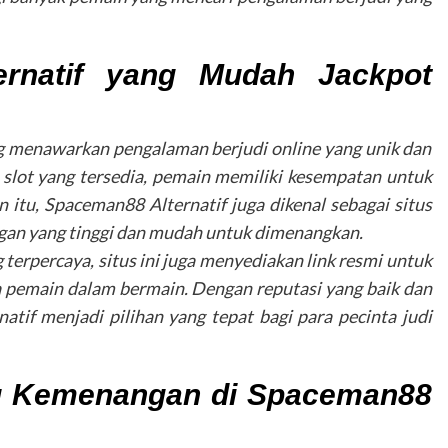
ernatif yang Mudah Jackpot
g menawarkan pengalaman berjudi online yang unik dan
lot yang tersedia, pemain memiliki kesempatan untuk
itu, Spaceman88 Alternatif juga dikenal sebagai situs
ngan yang tinggi dan mudah untuk dimenangkan.
terpercaya, situs ini juga menyediakan link resmi untuk
pemain dalam bermain. Dengan reputasi yang baik dan
tif menjadi pilihan yang tepat bagi para pecinta judi
u Kemenangan di Spaceman88