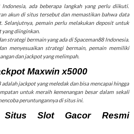
ndonesia, ada beberapa langkah yang perlu diikuti.
an akun di situs tersebut dan memastikan bahwa data
at. Selanjutnya, pemain perlu melakukan deposit untuk
 yang diinginkan.
an strategi bermain yang ada di Spaceman88 Indonesia.
n menyesuaikan strategi bermain, pemain memiliki
nangan dan jackpot yang melimpah.
ckpot Maxwin x5000
 adalah jackpot yang meledak dan bisa mencapai hingga
sempatan untuk meraih kemenangan besar dalam sekali
encoba peruntungannya di situs ini.
: Situs Slot Gacor Resmi