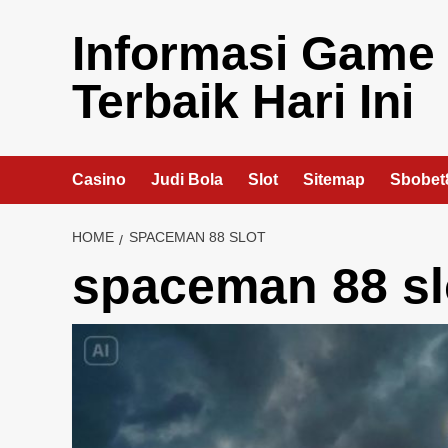
Skip
to
Informasi Game
content
Terbaik Hari Ini
Casino
Judi Bola
Slot
Sitemap
Sbobet
HOME
SPACEMAN 88 SLOT
spaceman 88 sl