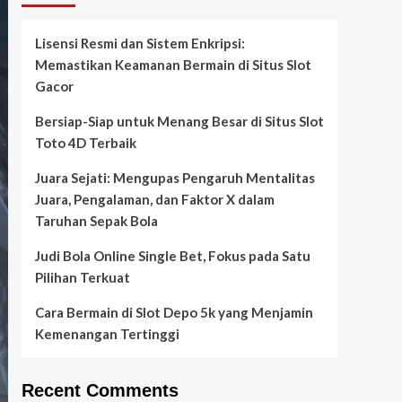
Lisensi Resmi dan Sistem Enkripsi:
Memastikan Keamanan Bermain di Situs Slot
Gacor
Bersiap-Siap untuk Menang Besar di Situs Slot
Toto 4D Terbaik
Juara Sejati: Mengupas Pengaruh Mentalitas
Juara, Pengalaman, dan Faktor X dalam
Taruhan Sepak Bola
Judi Bola Online Single Bet, Fokus pada Satu
Pilihan Terkuat
Cara Bermain di Slot Depo 5k yang Menjamin
Kemenangan Tertinggi
Recent Comments