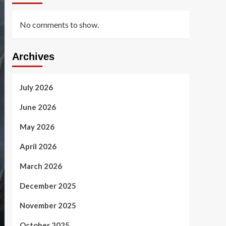
No comments to show.
Archives
July 2026
June 2026
May 2026
April 2026
March 2026
December 2025
November 2025
October 2025