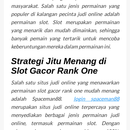
masyarakat. Salah satu jenis permainan yang
populer di kalangan pecinta judi online adalah
permainan slot. Slot merupakan permainan
yang menarik dan mudah dimainkan, sehingga
banyak pemain yang tertarik untuk mencoba
keberuntungan mereka dalam permainan ini.
Strategi Jitu Menang di
Slot Gacor Rank One
Salah satu situs judi online yang menawarkan
permainan slot gacor rank one mudah menang
adalah Spaceman88.
login spaceman88
merupakan situs judi online terpercaya yang
menyediakan berbagai jenis permainan judi
online, termasuk permainan slot. Dengan