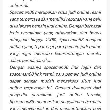
online ini.
Spaceman88 merupakan situs judi online resmi
yang terpercaya dan memiliki reputasi yang baik
di kalangan pemain judi online. Dengan berbagai
jenis permainan yang ditawarkan dan bonus
mingguan hingga 100%, Spaceman88 menjadi
pilihan yang tepat bagi para pemain judi online
yang ingin mencoba keberuntungan mereka
dalam permainan slot.
Dengan adanya spaceman88 link login dan
spaceman88 link resmi, para pemain judi online
dapat dengan mudah mengakses situs judi
online terpercaya ini. Dengan dukungan dari
penyedia permainan judi online terbaik,
Spaceman88 memberikan pengalaman bermain
yang menyenangkan dan menguntungkan bagi