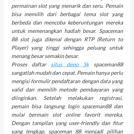
permainan slot yang menarik dan seru. Pemain
bisa memilih dari berbagai tema slot yang
berbeda dan mencoba keberuntungan mereka
untuk memenangkan hadiah besar. Spaceman
88 slot juga dikenal dengan RTP (Return to
Player) yang tinggi sehingga peluang untuk
menang besar semakin besar.
Proses daftar
situs depo 5k
spaceman88
sangatlah mudah dan cepat. Pemain hanya perlu
mengisi formulir pendaftaran dengan data yang
valid dan memilih metode pembayaran yang
diinginkan. Setelah melakukan registrasi,
pemain bisa langsung login spaceman88 dan
mulai bermain slot online favorit mereka.
Dengan tampilan yang user-friendly dan fitur
yang lengkap, spaceman 88 menjadi pilihan