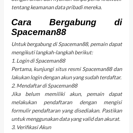
tentang keamanan data pribadi mereka.
Cara Bergabung di
Spaceman88
Untuk bergabung di Spaceman88, pemain dapat
mengikuti langkah-langkah berikut:
1. Login di Spaceman88
Pertama, kunjungi situs resmi Spaceman88 dan
lakukan login dengan akun yang sudah terdaftar.
2. Mendaftar di Spaceman88
Jika belum memiliki akun, pemain dapat
melakukan pendaftaran dengan mengisi
formulir pendaftaran yang disediakan. Pastikan
untuk menggunakan data yang valid dan akurat.
3. Verifikasi Akun