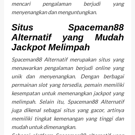
mencari pengalaman berjudi yang
menyenangkan dan menguntungkan.
Situs Spaceman88
Alternatif yang Mudah
Jackpot Melimpah
Spaceman88 Alternatif merupakan situs yang
menawarkan pengalaman berjudi online yang
unik dan menyenangkan. Dengan berbagai
permainan slot yang tersedia, pemain memiliki
kesempatan untuk memenangkan jackpot yang
melimpah. Selain itu, Spaceman88 Alternatif
juga dikenal sebagai situs yang gacor, artinya
memiliki tingkat kemenangan yang tinggi dan
mudah untuk dimenangkan.