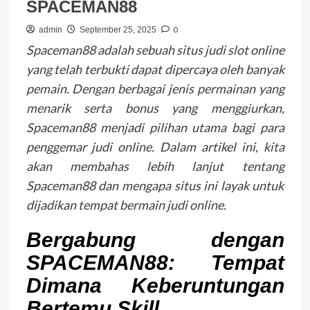
SPACEMAN88
0
admin
September 25, 2025
Spaceman88 adalah sebuah situs judi slot online
yang telah terbukti dapat dipercaya oleh banyak
pemain. Dengan berbagai jenis permainan yang
menarik serta bonus yang menggiurkan,
Spaceman88 menjadi pilihan utama bagi para
penggemar judi online. Dalam artikel ini, kita
akan membahas lebih lanjut tentang
Spaceman88 dan mengapa situs ini layak untuk
dijadikan tempat bermain judi online.
Bergabung dengan
SPACEMAN88: Tempat
Dimana Keberuntungan
Bertemu Skill