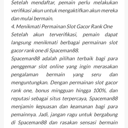
Setelah mendaftar, pemain perlu melakukan
verifikasi akun untuk mengaktifkan akun mereka
dan mulai bermain.
4. Menikmati Permainan Slot Gacor Rank One
Setelah akun terverifikasi, pemain dapat
langsung menikmati berbagai permainan slot
gacor rank one di Spaceman88.
Spaceman88 adalah pilihan terbaik bagi para
penggemar slot online yang ingin merasakan
pengalaman bermain yang seru dan
menguntungkan. Dengan permainan slot gacor
rank one, bonus mingguan hingga 100%, dan
reputasi sebagai situs terpercaya, Spaceman88
menjamin kepuasan dan keamanan bagi para
pemainnya. Jadi, jangan ragu untuk bergabung
di Spaceman88 dan rasakan sensasi bermain