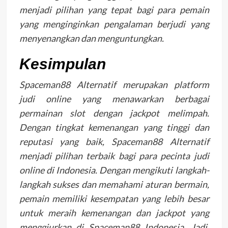
menjadi pilihan yang tepat bagi para pemain
yang menginginkan pengalaman berjudi yang
menyenangkan dan menguntungkan.
Kesimpulan
Spaceman88 Alternatif merupakan platform
judi online yang menawarkan berbagai
permainan slot dengan jackpot melimpah.
Dengan tingkat kemenangan yang tinggi dan
reputasi yang baik, Spaceman88 Alternatif
menjadi pilihan terbaik bagi para pecinta judi
online di Indonesia. Dengan mengikuti langkah-
langkah sukses dan memahami aturan bermain,
pemain memiliki kesempatan yang lebih besar
untuk meraih kemenangan dan jackpot yang
menggiurkan di Spaceman88 Indonesia. Jadi,