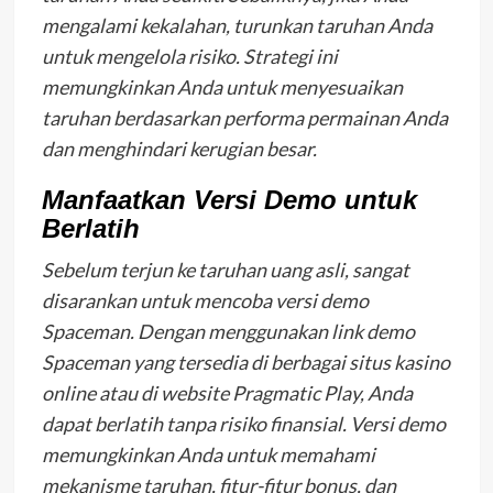
mengalami kekalahan, turunkan taruhan Anda
untuk mengelola risiko. Strategi ini
memungkinkan Anda untuk menyesuaikan
taruhan berdasarkan performa permainan Anda
dan menghindari kerugian besar.
Manfaatkan Versi Demo untuk
Berlatih
Sebelum terjun ke taruhan uang asli, sangat
disarankan untuk mencoba versi demo
Spaceman. Dengan menggunakan link demo
Spaceman yang tersedia di berbagai situs kasino
online atau di website Pragmatic Play, Anda
dapat berlatih tanpa risiko finansial. Versi demo
memungkinkan Anda untuk memahami
mekanisme taruhan, fitur-fitur bonus, dan