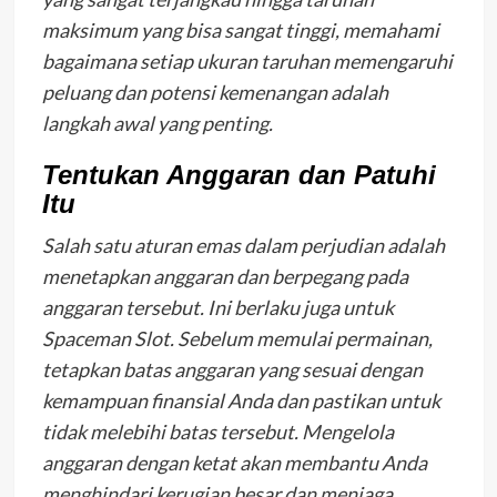
maksimum yang bisa sangat tinggi, memahami
bagaimana setiap ukuran taruhan memengaruhi
peluang dan potensi kemenangan adalah
langkah awal yang penting.
Tentukan Anggaran dan Patuhi
Itu
Salah satu aturan emas dalam perjudian adalah
menetapkan anggaran dan berpegang pada
anggaran tersebut. Ini berlaku juga untuk
Spaceman Slot. Sebelum memulai permainan,
tetapkan batas anggaran yang sesuai dengan
kemampuan finansial Anda dan pastikan untuk
tidak melebihi batas tersebut. Mengelola
anggaran dengan ketat akan membantu Anda
menghindari kerugian besar dan menjaga