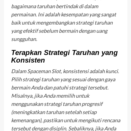
bagaimana taruhan bertindak di dalam
permainan. Ini adalah kesempatan yang sangat
baik untuk mengembangkan strategi taruhan
yang efektif sebelum bermain dengan uang
sungguhan.
Terapkan Strategi Taruhan yang
Konsisten
Dalam Spaceman Slot, konsistensi adalah kunci.
Pilih strategi taruhan yang sesuai dengan gaya
bermain Anda dan patuhi strategi tersebut.
Misalnya, jika Anda memilih untuk
menggunakan strategi taruhan progresif
(meningkatkan taruhan setelah setiap
kemenangan), pastikan untuk mengikuti rencana
tersebut dengan disiplin. Sebaliknya, jika Anda