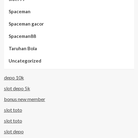
Spaceman
Spaceman gacor
Spaceman88
Taruhan Bola
Uncategorized
depo 10k
slot depo 5k
bonus new member
slot toto
slot toto
slot depo