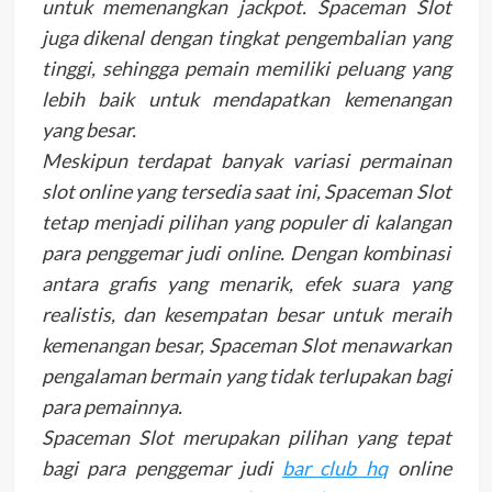
untuk memenangkan jackpot. Spaceman Slot
juga dikenal dengan tingkat pengembalian yang
tinggi, sehingga pemain memiliki peluang yang
lebih baik untuk mendapatkan kemenangan
yang besar.
Meskipun terdapat banyak variasi permainan
slot online yang tersedia saat ini, Spaceman Slot
tetap menjadi pilihan yang populer di kalangan
para penggemar judi online. Dengan kombinasi
antara grafis yang menarik, efek suara yang
realistis, dan kesempatan besar untuk meraih
kemenangan besar, Spaceman Slot menawarkan
pengalaman bermain yang tidak terlupakan bagi
para pemainnya.
Spaceman Slot merupakan pilihan yang tepat
bagi para penggemar judi
bar club hq
online