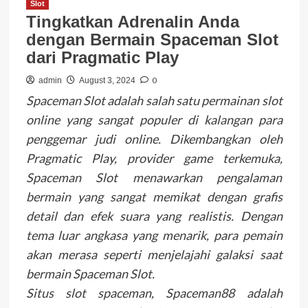
Slot
Tingkatkan Adrenalin Anda
dengan Bermain Spaceman Slot
dari Pragmatic Play
0
admin
August 3, 2024
Spaceman Slot adalah salah satu permainan slot
online yang sangat populer di kalangan para
penggemar judi online. Dikembangkan oleh
Pragmatic Play, provider game terkemuka,
Spaceman Slot menawarkan pengalaman
bermain yang sangat memikat dengan grafis
detail dan efek suara yang realistis. Dengan
tema luar angkasa yang menarik, para pemain
akan merasa seperti menjelajahi galaksi saat
bermain Spaceman Slot.
Situs slot spaceman, Spaceman88 adalah