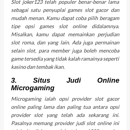
Slot joker123 telah populer benar-benar lama
sebagai satu penyuplai games slot gacor dan
mudah menan. Kamu dapat coba pilih beragam
tipe opsi games slot online didalamnya.
Misalkan, kamu dapat memainkan perjudian
slot roma, dan yang lain. Ada juga permainan
selain slot, para member juga boleh mencoba
game tersedia yang tidak kalah ramainya seperti
kasino dan tembak ikan.
3. Situs Judi Online
Microgaming
Microgaming ialah opsi provider slot gacor
online paling lama dan paling tua antara opsi
provider slot yang telah ada sekarang ini.
Pasalnya memang provider judi slot online ini