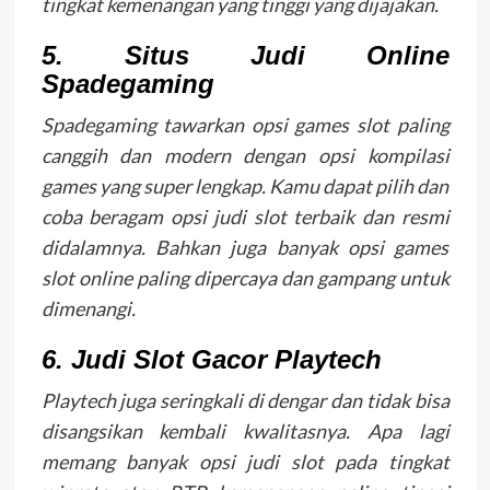
tingkat kemenangan yang tinggi yang dijajakan.
5. Situs Judi Online
Spadegaming
Spadegaming tawarkan opsi games slot paling
canggih dan modern dengan opsi kompilasi
games yang super lengkap. Kamu dapat pilih dan
coba beragam opsi judi slot terbaik dan resmi
didalamnya. Bahkan juga banyak opsi games
slot online paling dipercaya dan gampang untuk
dimenangi.
6. Judi Slot Gacor Playtech
Playtech juga seringkali di dengar dan tidak bisa
disangsikan kembali kwalitasnya. Apa lagi
memang banyak opsi judi slot pada tingkat