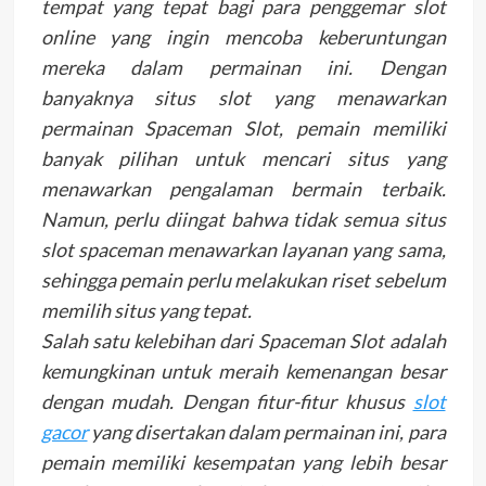
tempat yang tepat bagi para penggemar slot
online yang ingin mencoba keberuntungan
mereka dalam permainan ini. Dengan
banyaknya situs slot yang menawarkan
permainan Spaceman Slot, pemain memiliki
banyak pilihan untuk mencari situs yang
menawarkan pengalaman bermain terbaik.
Namun, perlu diingat bahwa tidak semua situs
slot spaceman menawarkan layanan yang sama,
sehingga pemain perlu melakukan riset sebelum
memilih situs yang tepat.
Salah satu kelebihan dari Spaceman Slot adalah
kemungkinan untuk meraih kemenangan besar
dengan mudah. Dengan fitur-fitur khusus
slot
gacor
yang disertakan dalam permainan ini, para
pemain memiliki kesempatan yang lebih besar