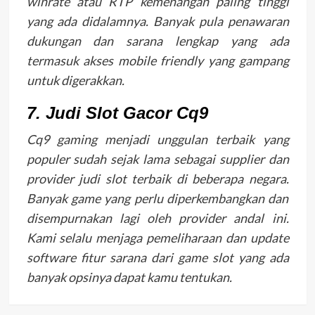
winrate atau RTP kemenangan paling tinggi
yang ada didalamnya. Banyak pula penawaran
dukungan dan sarana lengkap yang ada
termasuk akses mobile friendly yang gampang
untuk digerakkan.
7. Judi Slot Gacor Cq9
Cq9 gaming menjadi unggulan terbaik yang
populer sudah sejak lama sebagai supplier dan
provider judi slot terbaik di beberapa negara.
Banyak game yang perlu diperkembangkan dan
disempurnakan lagi oleh provider andal ini.
Kami selalu menjaga pemeliharaan dan update
software fitur sarana dari game slot yang ada
banyak opsinya dapat kamu tentukan.