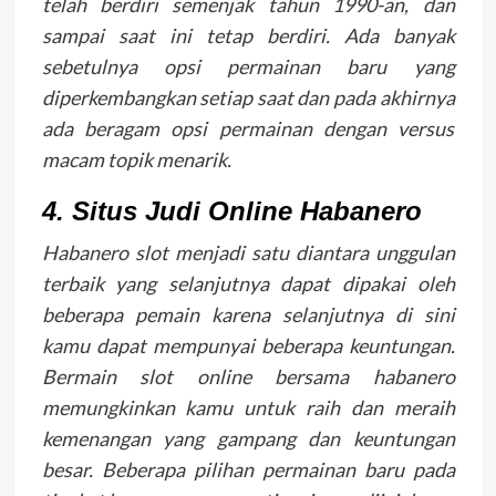
telah berdiri semenjak tahun 1990-an, dan
sampai saat ini tetap berdiri. Ada banyak
sebetulnya opsi permainan baru yang
diperkembangkan setiap saat dan pada akhirnya
ada beragam opsi permainan dengan versus
macam topik menarik.
4. Situs Judi Online Habanero
Habanero slot menjadi satu diantara unggulan
terbaik yang selanjutnya dapat dipakai oleh
beberapa pemain karena selanjutnya di sini
kamu dapat mempunyai beberapa keuntungan.
Bermain slot online bersama habanero
memungkinkan kamu untuk raih dan meraih
kemenangan yang gampang dan keuntungan
besar. Beberapa pilihan permainan baru pada