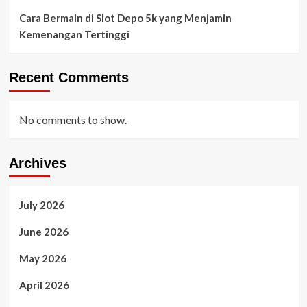
Cara Bermain di Slot Depo 5k yang Menjamin
Kemenangan Tertinggi
Recent Comments
No comments to show.
Archives
July 2026
June 2026
May 2026
April 2026