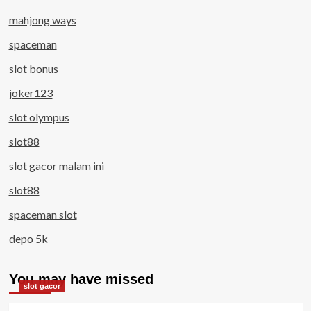
mahjong ways
spaceman
slot bonus
joker123
slot olympus
slot88
slot gacor malam ini
slot88
spaceman slot
depo 5k
You may have missed
slot gacor