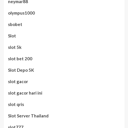
neymar88
olympus1000
sbobet
Slot
slot 5k
slot bet 200
Slot Depo 5K
slot gacor
slot gacor hari ini
slot qris
Slot Server Thailand
slot777