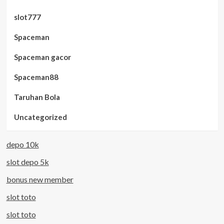
slot777
Spaceman
Spaceman gacor
Spaceman88
Taruhan Bola
Uncategorized
depo 10k
slot depo 5k
bonus new member
slot toto
slot toto