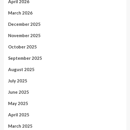
April 2026
March 2026
December 2025
November 2025
October 2025
September 2025
August 2025
July 2025
June 2025
May 2025
April 2025
March 2025