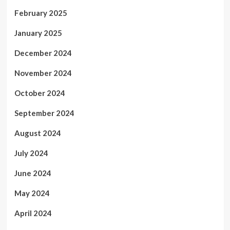
February 2025
January 2025
December 2024
November 2024
October 2024
September 2024
August 2024
July 2024
June 2024
May 2024
April 2024