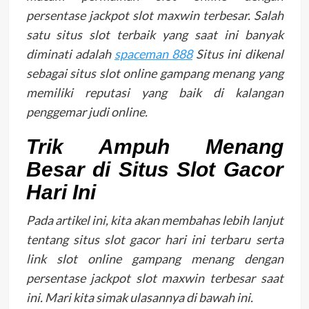
persentase jackpot slot maxwin terbesar. Salah
satu situs slot terbaik yang saat ini banyak
diminati adalah
spaceman 888
Situs ini dikenal
sebagai situs slot online gampang menang yang
memiliki reputasi yang baik di kalangan
penggemar judi online.
Trik Ampuh Menang
Besar di Situs Slot Gacor
Hari Ini
Pada artikel ini, kita akan membahas lebih lanjut
tentang situs slot gacor hari ini terbaru serta
link slot online gampang menang dengan
persentase jackpot slot maxwin terbesar saat
ini. Mari kita simak ulasannya di bawah ini.