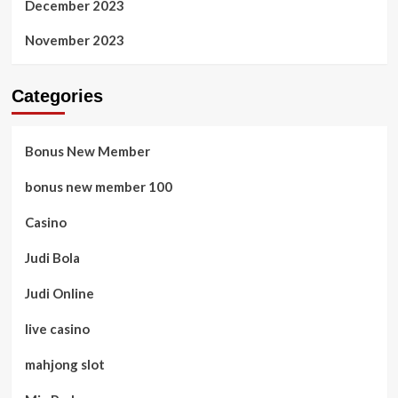
December 2023
November 2023
Categories
Bonus New Member
bonus new member 100
Casino
Judi Bola
Judi Online
live casino
mahjong slot