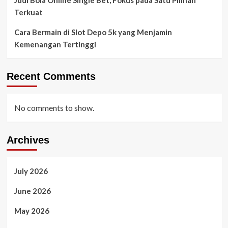
Terkuat
Cara Bermain di Slot Depo 5k yang Menjamin
Kemenangan Tertinggi
Recent Comments
No comments to show.
Archives
July 2026
June 2026
May 2026