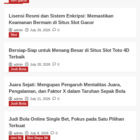
slot gacor
Lisensi Resmi dan Sistem Enkripsi: Memastikan
Keamanan Bermain di Situs Slot Gacor
admin
July 29, 2026
0
Slot
Bersiap-Siap untuk Menang Besar di Situs Slot Toto 4D
Terbaik
admin
July 28, 2026
0
Judi Bola
Juara Sejati: Mengupas Pengaruh Mentalitas Juara,
Pengalaman, dan Faktor X dalam Taruhan Sepak Bola
admin
July 21, 2026
0
Judi Bola
Judi Bola Online Single Bet, Fokus pada Satu Pilihan
Terkuat
admin
July 8, 2026
0
slot 5k
Slot Depo 5K