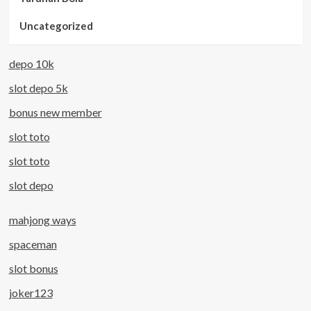
Uncategorized
depo 10k
slot depo 5k
bonus new member
slot toto
slot toto
slot depo
mahjong ways
spaceman
slot bonus
joker123