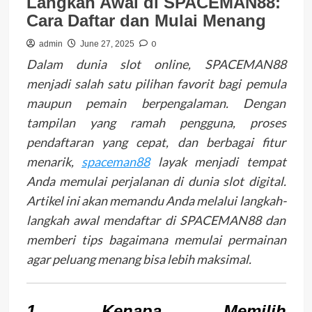
Langkah Awal di SPACEMAN88:
Cara Daftar dan Mulai Menang
0
admin
June 27, 2025
Dalam dunia slot online, SPACEMAN88
menjadi salah satu pilihan favorit bagi pemula
maupun pemain berpengalaman. Dengan
tampilan yang ramah pengguna, proses
pendaftaran yang cepat, dan berbagai fitur
menarik,
spaceman88
layak menjadi tempat
Anda memulai perjalanan di dunia slot digital.
Artikel ini akan memandu Anda melalui langkah-
langkah awal mendaftar di SPACEMAN88 dan
memberi tips bagaimana memulai permainan
agar peluang menang bisa lebih maksimal.
1. Kenapa Memilih