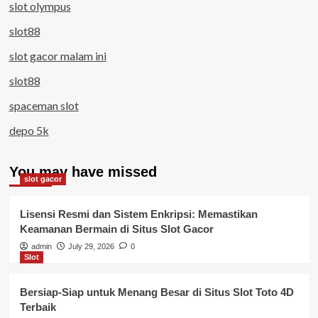
slot olympus
slot88
slot gacor malam ini
slot88
spaceman slot
depo 5k
You may have missed
slot gacor
Lisensi Resmi dan Sistem Enkripsi: Memastikan
Keamanan Bermain di Situs Slot Gacor
admin
July 29, 2026
0
Slot
Bersiap-Siap untuk Menang Besar di Situs Slot Toto 4D
Terbaik