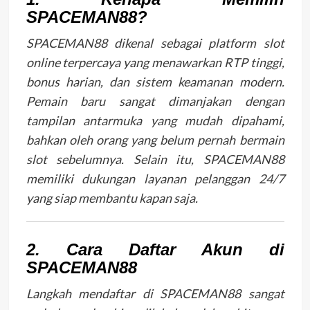
SPACEMAN88?
SPACEMAN88 dikenal sebagai platform slot
online terpercaya yang menawarkan RTP tinggi,
bonus harian, dan sistem keamanan modern.
Pemain baru sangat dimanjakan dengan
tampilan antarmuka yang mudah dipahami,
bahkan oleh orang yang belum pernah bermain
slot sebelumnya. Selain itu, SPACEMAN88
memiliki dukungan layanan pelanggan 24/7
yang siap membantu kapan saja.
2. Cara Daftar Akun di
SPACEMAN88
Langkah mendaftar di SPACEMAN88 sangat