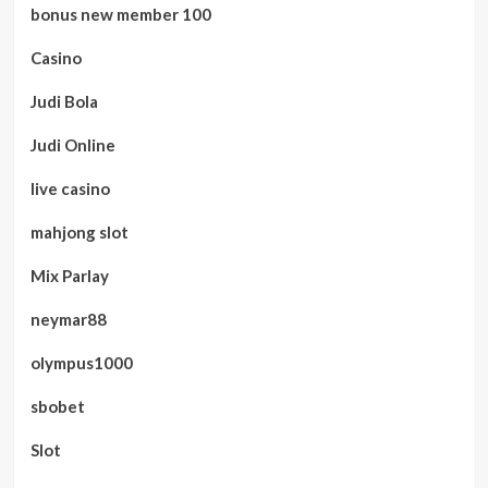
bonus new member 100
Casino
Judi Bola
Judi Online
live casino
mahjong slot
Mix Parlay
neymar88
olympus1000
sbobet
Slot