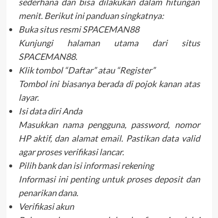
sederhana dan bisa dilakukan dalam hitungan
menit. Berikut ini panduan singkatnya:
Buka situs resmi SPACEMAN88
Kunjungi halaman utama dari situs
SPACEMAN88.
Klik tombol “Daftar” atau “Register”
Tombol ini biasanya berada di pojok kanan atas
layar.
Isi data diri Anda
Masukkan nama pengguna, password, nomor
HP aktif, dan alamat email. Pastikan data valid
agar proses verifikasi lancar.
Pilih bank dan isi informasi rekening
Informasi ini penting untuk proses deposit dan
penarikan dana.
Verifikasi akun