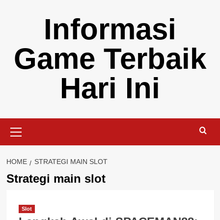
Skip
Informasi
to
content
Game Terbaik
Hari Ini
Primary
Menu
HOME
STRATEGI MAIN SLOT
Strategi main slot
Slot