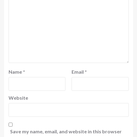
Name
*
Email
*
Website
Save my name, email, and website in this browser