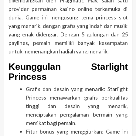
dikembangkan oleh Pragmatic Play, salah satu
provider permainan kasino online terkemuka di
dunia. Game ini mengusung tema princess slot
yang menarik, dengan grafis yang indah dan musik
yang enak didengar. Dengan 5 gulungan dan 25
paylines, pemain memiliki banyak kesempatan
untuk memenangkan hadiah yang menarik.
Keunggulan Starlight
Princess
Grafis dan desain yang menarik: Starlight
Princess menawarkan grafis berkualitas
tinggi dan desain yang menarik,
menciptakan pengalaman bermain yang
memikat bagi pemain.
Fitur bonus yang menggiurkan: Game ini