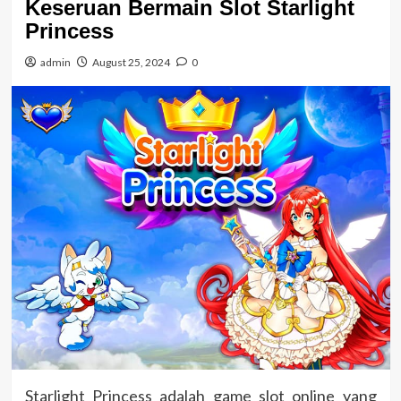
Keseruan Bermain Slot Starlight
Princess
admin
August 25, 2024
0
Starlight Princess adalah game slot online yang