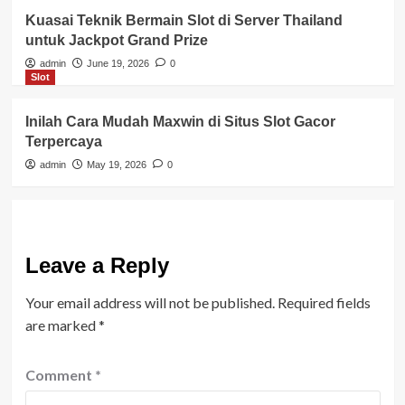
Kuasai Teknik Bermain Slot di Server Thailand
untuk Jackpot Grand Prize
admin
June 19, 2026
0
Slot
Inilah Cara Mudah Maxwin di Situs Slot Gacor
Terpercaya
admin
May 19, 2026
0
Leave a Reply
Your email address will not be published.
Required fields
are marked
*
Comment
*