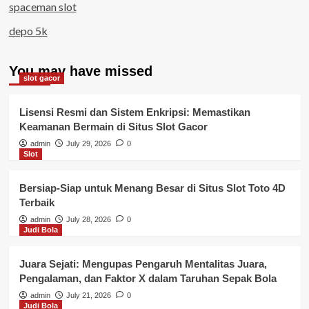
spaceman slot
depo 5k
You may have missed
slot gacor
Lisensi Resmi dan Sistem Enkripsi: Memastikan
Keamanan Bermain di Situs Slot Gacor
admin
July 29, 2026
0
Slot
Bersiap-Siap untuk Menang Besar di Situs Slot Toto 4D
Terbaik
admin
July 28, 2026
0
Judi Bola
Juara Sejati: Mengupas Pengaruh Mentalitas Juara,
Pengalaman, dan Faktor X dalam Taruhan Sepak Bola
admin
July 21, 2026
0
Judi Bola