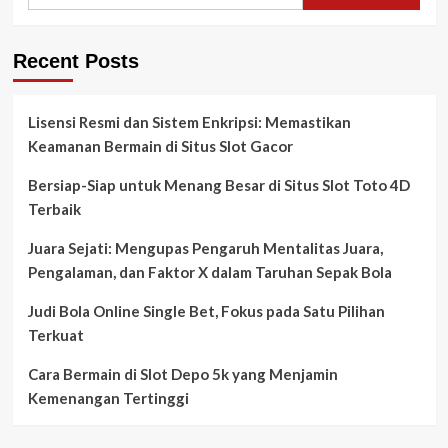
Recent Posts
Lisensi Resmi dan Sistem Enkripsi: Memastikan
Keamanan Bermain di Situs Slot Gacor
Bersiap-Siap untuk Menang Besar di Situs Slot Toto 4D
Terbaik
Juara Sejati: Mengupas Pengaruh Mentalitas Juara,
Pengalaman, dan Faktor X dalam Taruhan Sepak Bola
Judi Bola Online Single Bet, Fokus pada Satu Pilihan
Terkuat
Cara Bermain di Slot Depo 5k yang Menjamin
Kemenangan Tertinggi