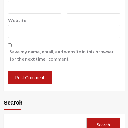
Website
Save my name, email, and website in this browser
for the next time I comment.
Search
Search