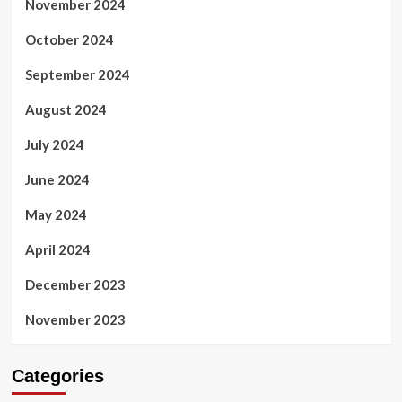
November 2024
October 2024
September 2024
August 2024
July 2024
June 2024
May 2024
April 2024
December 2023
November 2023
Categories