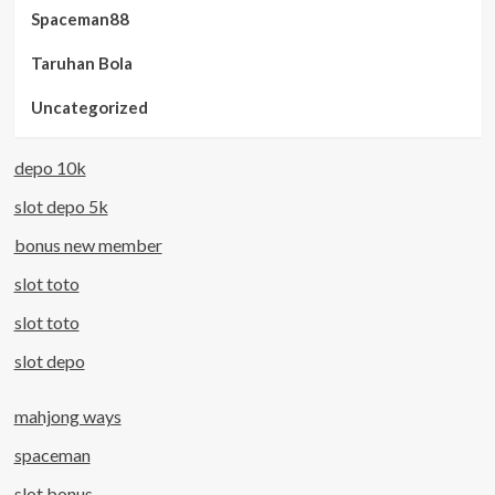
Spaceman88
Taruhan Bola
Uncategorized
depo 10k
slot depo 5k
bonus new member
slot toto
slot toto
slot depo
mahjong ways
spaceman
slot bonus