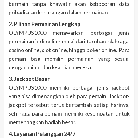
bermain tanpa khawatir akan kebocoran data
pribadi atau kecurangan dalam permainan.
2. Pilihan Permainan Lengkap
OLYMPUS1000 menawarkan berbagai jenis
permainan judi online mulai dari taruhan olahraga,
casino online, slot online, hingga poker online. Para
pemain bisa memilih permainan yang sesuai
dengan minat dan keahlian mereka.
3. Jackpot Besar
OLYMPUS1000 memiliki berbagai jenis jackpot
yang bisa dimenangkan oleh para pemain. Jackpot-
jackpot tersebut terus bertambah setiap harinya,
sehingga para pemain memiliki kesempatan untuk
memenangkan hadiah besar.
4. Layanan Pelanggan 24/7