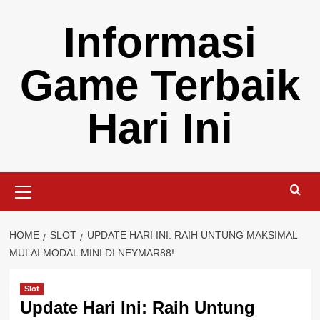
Skip
Informasi
to
content
Game Terbaik
Hari Ini
Primary
Menu
HOME
SLOT
UPDATE HARI INI: RAIH UNTUNG MAKSIMAL
MULAI MODAL MINI DI NEYMAR88!
Slot
Update Hari Ini: Raih Untung