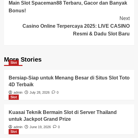
Main Slot Spaceman88 Terbaru, Gacor dan Banyak
Navigation
Bonus!
Next
Casino Online Terpercaya 2025: LIVE CASINO
Resmi & Dadu Slot Baru
More Stories
Slot
Bersiap-Siap untuk Menang Besar di Situs Slot Toto
4D Terbaik
admin
July 28, 2026
0
Slot
Kuasai Teknik Bermain Slot di Server Thailand
untuk Jackpot Grand Prize
admin
June 19, 2026
0
Slot