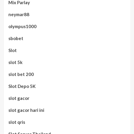
Mix Parlay
neymar88
olympus1000
sbobet
Slot
slot 5k
slot bet 200
Slot Depo 5K
slot gacor
slot gacor hari ini
slot qris
Slot Server Thailand