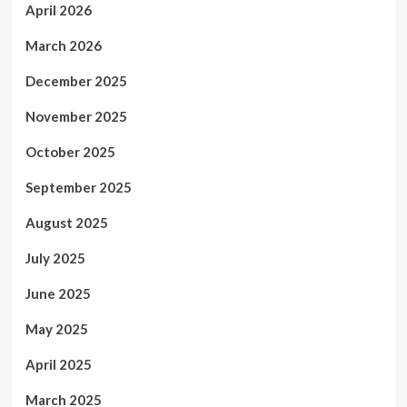
April 2026
March 2026
December 2025
November 2025
October 2025
September 2025
August 2025
July 2025
June 2025
May 2025
April 2025
March 2025