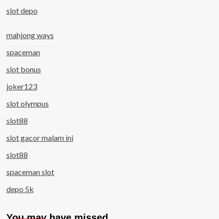
slot depo
mahjong ways
spaceman
slot bonus
joker123
slot olympus
slot88
slot gacor malam ini
slot88
spaceman slot
depo 5k
You may have missed