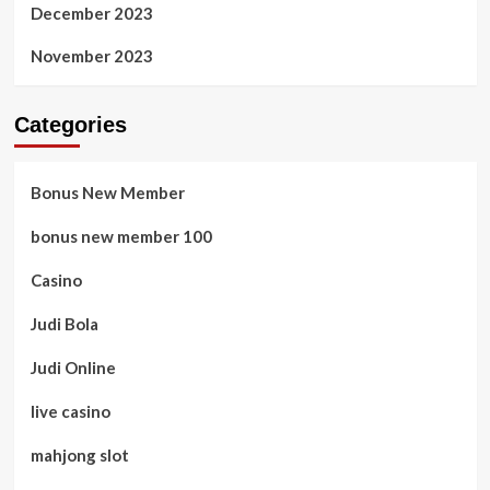
December 2023
November 2023
Categories
Bonus New Member
bonus new member 100
Casino
Judi Bola
Judi Online
live casino
mahjong slot