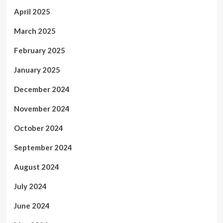
April 2025
March 2025
February 2025
January 2025
December 2024
November 2024
October 2024
September 2024
August 2024
July 2024
June 2024