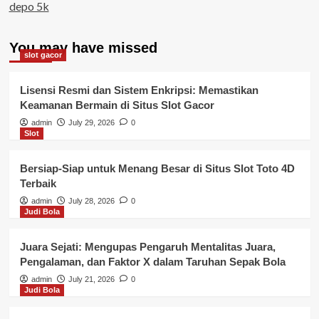
depo 5k
You may have missed
slot gacor
Lisensi Resmi dan Sistem Enkripsi: Memastikan
Keamanan Bermain di Situs Slot Gacor
admin
July 29, 2026
0
Slot
Bersiap-Siap untuk Menang Besar di Situs Slot Toto 4D
Terbaik
admin
July 28, 2026
0
Judi Bola
Juara Sejati: Mengupas Pengaruh Mentalitas Juara,
Pengalaman, dan Faktor X dalam Taruhan Sepak Bola
admin
July 21, 2026
0
Judi Bola