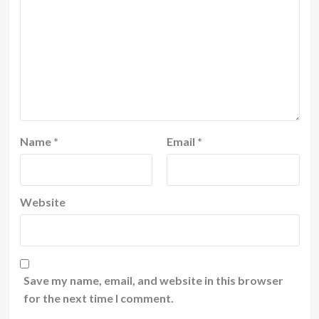
Name
*
Email
*
Website
Save my name, email, and website in this browser
for the next time I comment.