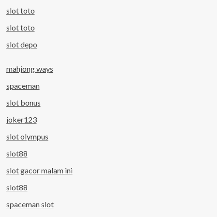
slot toto
slot toto
slot depo
mahjong ways
spaceman
slot bonus
joker123
slot olympus
slot88
slot gacor malam ini
slot88
spaceman slot