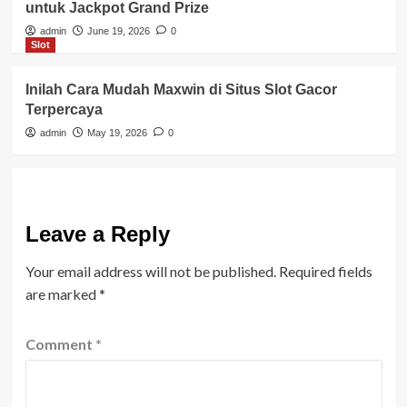
untuk Jackpot Grand Prize
admin
June 19, 2026
0
Slot
Inilah Cara Mudah Maxwin di Situs Slot Gacor
Terpercaya
admin
May 19, 2026
0
Leave a Reply
Your email address will not be published.
Required fields
are marked
*
Comment
*