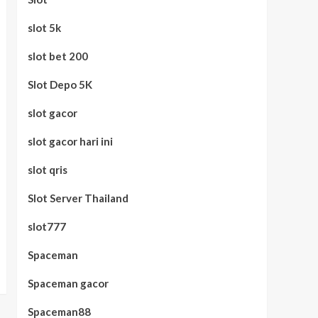
slot 5k
slot bet 200
Slot Depo 5K
slot gacor
slot gacor hari ini
slot qris
Slot Server Thailand
slot777
Spaceman
Spaceman gacor
Spaceman88