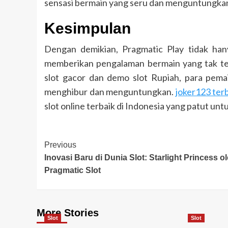
sensasi bermain yang seru dan menguntungka
Kesimpulan
Dengan demikian, Pragmatic Play tidak hany
memberikan pengalaman bermain yang tak ter
slot gacor dan demo slot Rupiah, para pema
menghibur dan menguntungkan.
joker123 ter
slot online terbaik di Indonesia yang patut unt
Post
Previous
Inovasi Baru di Dunia Slot: Starlight Princess o
Navigation
Pragmatic Slot
More Stories
Slot
Slot