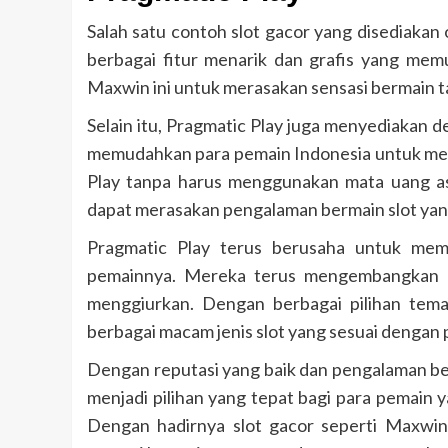
Salah satu contoh slot gacor yang disediakan
berbagai fitur menarik dan grafis yang mem
Maxwin ini untuk merasakan sensasi bermain 
Selain itu, Pragmatic Play juga menyediakan 
memudahkan para pemain Indonesia untuk menc
Play tanpa harus menggunakan mata uang as
dapat merasakan pengalaman bermain slot ya
Pragmatic Play terus berusaha untuk mem
pemainnya. Mereka terus mengembangkan slo
menggiurkan. Dengan berbagai pilihan tema
berbagai macam jenis slot yang sesuai dengan 
Dengan reputasi yang baik dan pengalaman ber
menjadi pilihan yang tepat bagi para pemain 
Dengan hadirnya slot gacor seperti Maxwi