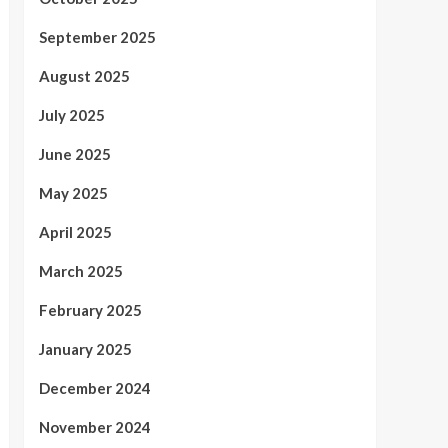
September 2025
August 2025
July 2025
June 2025
May 2025
April 2025
March 2025
February 2025
January 2025
December 2024
November 2024