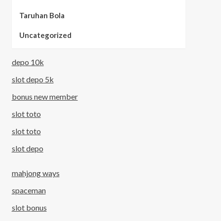
Taruhan Bola
Uncategorized
depo 10k
slot depo 5k
bonus new member
slot toto
slot toto
slot depo
mahjong ways
spaceman
slot bonus