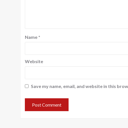
Name
*
Website
Save my name, email, and website in this brow