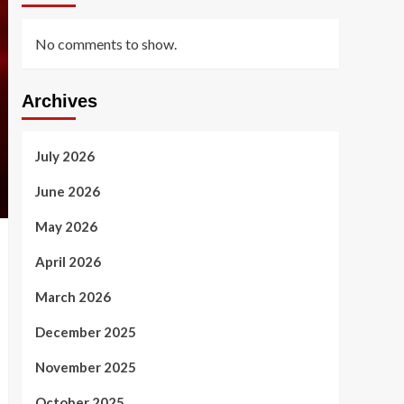
No comments to show.
Archives
July 2026
June 2026
May 2026
April 2026
March 2026
December 2025
November 2025
October 2025