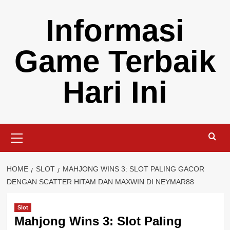
Skip
Informasi
to
content
Game Terbaik
Hari Ini
Primary
Menu
HOME
SLOT
MAHJONG WINS 3: SLOT PALING GACOR
DENGAN SCATTER HITAM DAN MAXWIN DI NEYMAR88
Slot
Mahjong Wins 3: Slot Paling