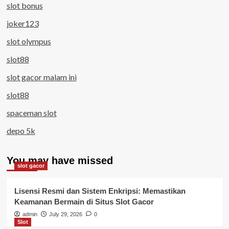
slot bonus
joker123
slot olympus
slot88
slot gacor malam ini
slot88
spaceman slot
depo 5k
You may have missed
slot gacor
Lisensi Resmi dan Sistem Enkripsi: Memastikan
Keamanan Bermain di Situs Slot Gacor
admin
July 29, 2026
0
Slot