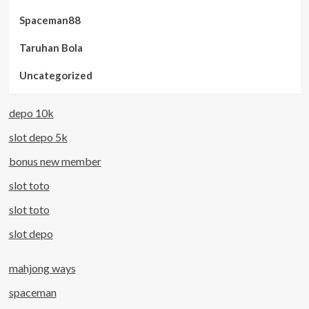
Spaceman88
Taruhan Bola
Uncategorized
depo 10k
slot depo 5k
bonus new member
slot toto
slot toto
slot depo
mahjong ways
spaceman