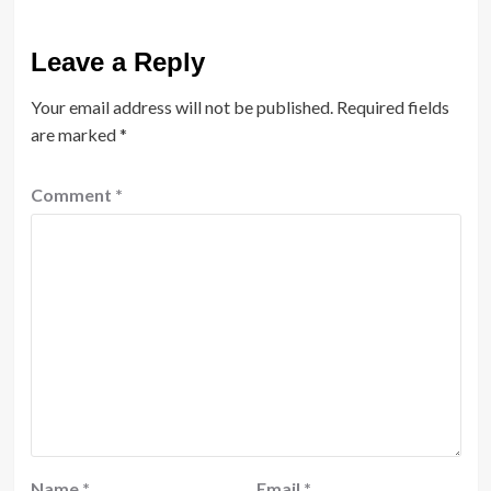
Leave a Reply
Your email address will not be published.
Required fields
are marked
*
Comment
*
Name
*
Email
*