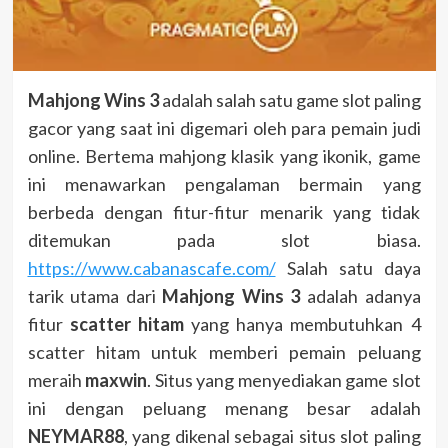
Mahjong Wins 3
adalah salah satu game slot paling
gacor yang saat ini digemari oleh para pemain judi
online. Bertema mahjong klasik yang ikonik, game
ini menawarkan pengalaman bermain yang
berbeda dengan fitur-fitur menarik yang tidak
ditemukan pada slot biasa.
https://www.cabanascafe.com/
Salah satu daya
tarik utama dari
Mahjong Wins 3
adalah adanya
fitur
scatter hitam
yang hanya membutuhkan 4
scatter hitam untuk memberi pemain peluang
meraih
maxwin
. Situs yang menyediakan game slot
ini dengan peluang menang besar adalah
NEYMAR88
, yang dikenal sebagai situs slot paling