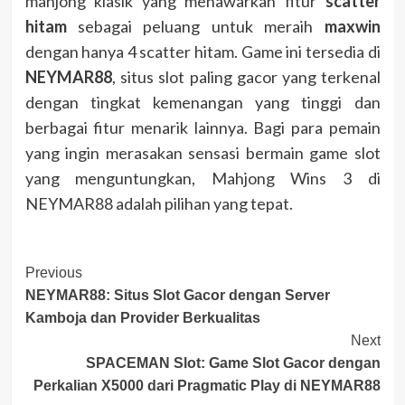
mahjong klasik yang menawarkan fitur
scatter
hitam
sebagai peluang untuk meraih
maxwin
dengan hanya 4 scatter hitam. Game ini tersedia di
NEYMAR88
, situs slot paling gacor yang terkenal
dengan tingkat kemenangan yang tinggi dan
berbagai fitur menarik lainnya. Bagi para pemain
yang ingin merasakan sensasi bermain game slot
yang menguntungkan, Mahjong Wins 3 di
NEYMAR88 adalah pilihan yang tepat.
Post
Previous
NEYMAR88: Situs Slot Gacor dengan Server
Navigation
Kamboja dan Provider Berkualitas
Next
SPACEMAN Slot: Game Slot Gacor dengan
Perkalian X5000 dari Pragmatic Play di NEYMAR88