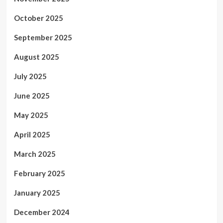
October 2025
September 2025
August 2025
July 2025
June 2025
May 2025
April 2025
March 2025
February 2025
January 2025
December 2024