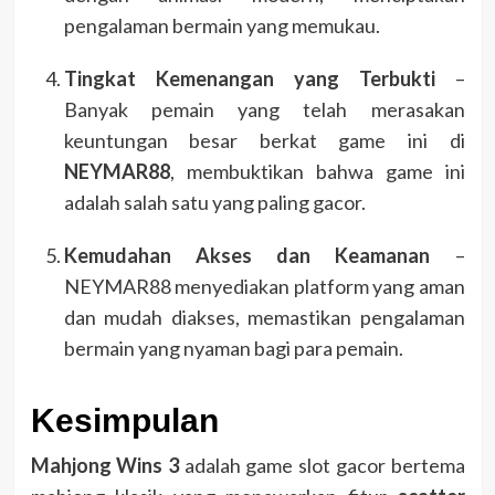
pengalaman bermain yang memukau.
Tingkat Kemenangan yang Terbukti
–
Banyak pemain yang telah merasakan
keuntungan besar berkat game ini di
NEYMAR88
, membuktikan bahwa game ini
adalah salah satu yang paling gacor.
Kemudahan Akses dan Keamanan
–
NEYMAR88 menyediakan platform yang aman
dan mudah diakses, memastikan pengalaman
bermain yang nyaman bagi para pemain.
Kesimpulan
Mahjong Wins 3
adalah game slot gacor bertema