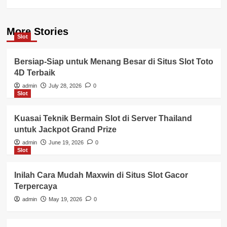
More Stories
Slot
Bersiap-Siap untuk Menang Besar di Situs Slot Toto
4D Terbaik
admin
July 28, 2026
0
Slot
Kuasai Teknik Bermain Slot di Server Thailand
untuk Jackpot Grand Prize
admin
June 19, 2026
0
Slot
Inilah Cara Mudah Maxwin di Situs Slot Gacor
Terpercaya
admin
May 19, 2026
0