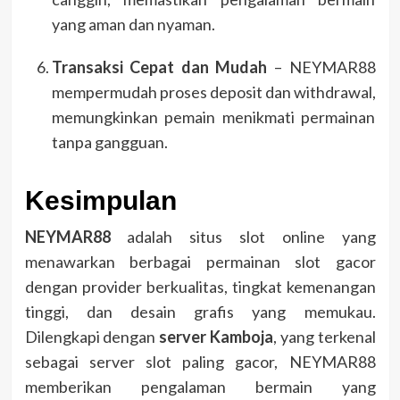
yang aman dan nyaman.
Transaksi Cepat dan Mudah
– NEYMAR88
mempermudah proses deposit dan withdrawal,
memungkinkan pemain menikmati permainan
tanpa gangguan.
Kesimpulan
NEYMAR88
adalah situs slot online yang
menawarkan berbagai permainan slot gacor
dengan provider berkualitas, tingkat kemenangan
tinggi, dan desain grafis yang memukau.
Dilengkapi dengan
server Kamboja
, yang terkenal
sebagai server slot paling gacor, NEYMAR88
memberikan pengalaman bermain yang