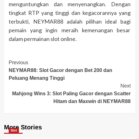
menguntungkan dan menyenangkan. Dengan
tingkat RTP yang tinggi dan kegacorannya yang
terbukti, NEYMAR88 adalah pilihan ideal bagi
pemain yang ingin meraih kemenangan besar
dalam permainan slot online.
Post
Previous
NEYMAR88: Slot Gacor dengan Bet 200 dan
Navigation
Peluang Menang Tinggi
Next
Mahjong Wins 3: Slot Paling Gacor dengan Scatter
Hitam dan Maxwin di NEYMAR88
More Stories
Slot