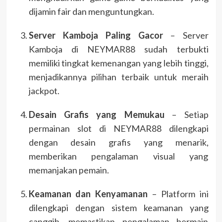
dijamin fair dan menguntungkan.
Server Kamboja Paling Gacor
– Server
Kamboja di NEYMAR88 sudah terbukti
memiliki tingkat kemenangan yang lebih tinggi,
menjadikannya pilihan terbaik untuk meraih
jackpot.
Desain Grafis yang Memukau
– Setiap
permainan slot di NEYMAR88 dilengkapi
dengan desain grafis yang menarik,
memberikan pengalaman visual yang
memanjakan pemain.
Keamanan dan Kenyamanan
– Platform ini
dilengkapi dengan sistem keamanan yang
canggih, memastikan pengalaman bermain