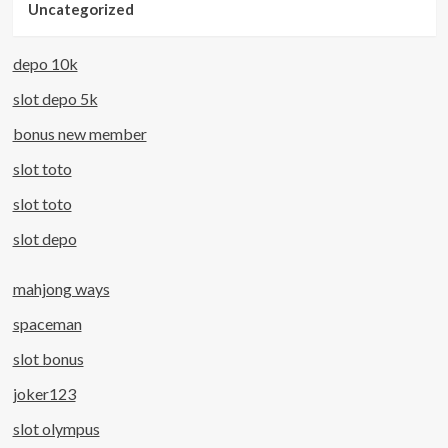
Uncategorized
depo 10k
slot depo 5k
bonus new member
slot toto
slot toto
slot depo
mahjong ways
spaceman
slot bonus
joker123
slot olympus