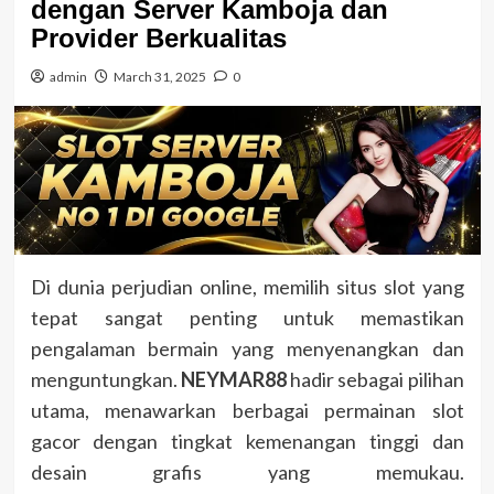
dengan Server Kamboja dan
Provider Berkualitas
admin
March 31, 2025
0
Di dunia perjudian online, memilih situs slot yang
tepat sangat penting untuk memastikan
pengalaman bermain yang menyenangkan dan
menguntungkan.
NEYMAR88
hadir sebagai pilihan
utama, menawarkan berbagai permainan slot
gacor dengan tingkat kemenangan tinggi dan
desain grafis yang memukau.