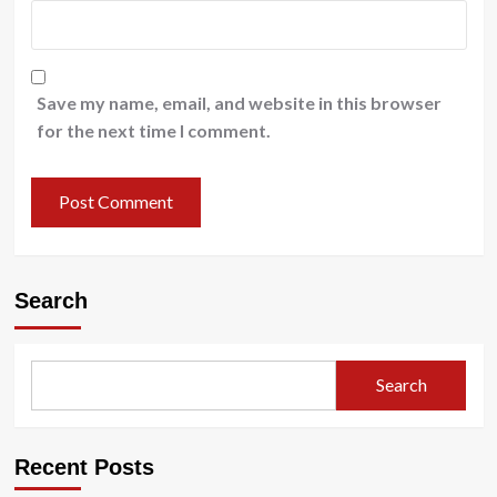
Save my name, email, and website in this browser
for the next time I comment.
Search
Search
Recent Posts