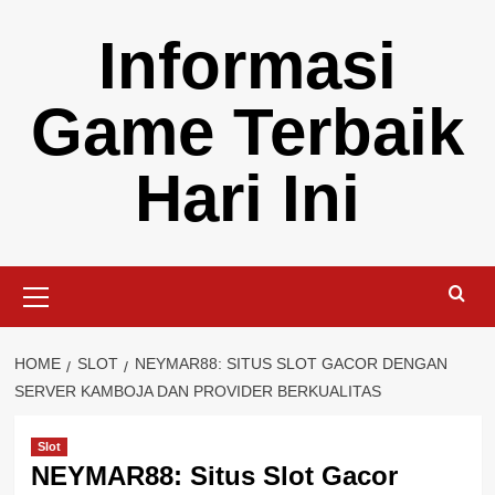
Skip
Informasi
to
content
Game Terbaik
Hari Ini
Primary
Menu
HOME
SLOT
NEYMAR88: SITUS SLOT GACOR DENGAN
SERVER KAMBOJA DAN PROVIDER BERKUALITAS
Slot
NEYMAR88: Situs Slot Gacor