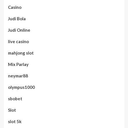
Casino
Judi Bola
Judi Online
live casino
mahjong slot
Mix Parlay
neymar88
olympus1000
sbobet
Slot
slot 5k