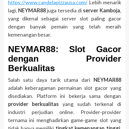
https://www.candelapizzausa.com/
Lebih menarik
lagi,
NEYMAR88
juga tersedia di
server Kamboja
,
yang dikenal sebagai server slot paling gacor
dengan banyak pemain yang telah meraih
kemenangan besar.
NEYMAR88: Slot Gacor
dengan Provider
Berkualitas
Salah satu daya tarik utama dari
NEYMAR88
adalah keberagaman permainan slot gacor yang
disediakan. Platform ini bekerja sama dengan
provider berkualitas
yang sudah terkenal di
industri perjudian online. Provider-provider
ternama ini menghadirkan game-game slot yang
tidak hanya memiliki
tingkat kemenangan tinggi
,