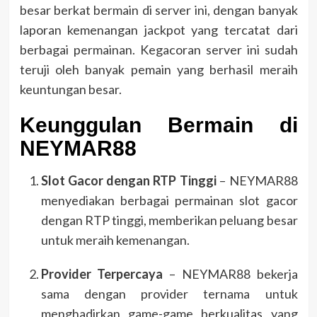
besar berkat bermain di server ini, dengan banyak
laporan kemenangan jackpot yang tercatat dari
berbagai permainan. Kegacoran server ini sudah
teruji oleh banyak pemain yang berhasil meraih
keuntungan besar.
Keunggulan Bermain di
NEYMAR88
Slot Gacor dengan RTP Tinggi
– NEYMAR88
menyediakan berbagai permainan slot gacor
dengan RTP tinggi, memberikan peluang besar
untuk meraih kemenangan.
Provider Terpercaya
– NEYMAR88 bekerja
sama dengan provider ternama untuk
menghadirkan game-game berkualitas yang