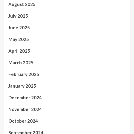
August 2025
July 2025
June 2025
May 2025
April 2025
March 2025
February 2025
January 2025
December 2024
November 2024
October 2024
September 2024