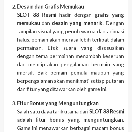
Desain dan Grafis Memukau
SLOT 88 Resmi
hadir dengan
grafis yang
memukau
dan
desain yang menarik
. Dengan
tampilan visual yang penuh warna dan animasi
halus, pemain akan merasa lebih terlibat dalam
permainan. Efek suara yang disesuaikan
dengan tema permainan menambah keseruan
dan menciptakan pengalaman bermain yang
imersif. Baik pemain pemula maupun yang
berpengalaman akan menikmati setiap putaran
dan fitur yang ditawarkan oleh game ini.
Fitur Bonus yang Menguntungkan
Salah satu daya tarik utama dari
SLOT 88 Resmi
adalah
fitur bonus yang menguntungkan
.
Game ini menawarkan berbagai macam bonus