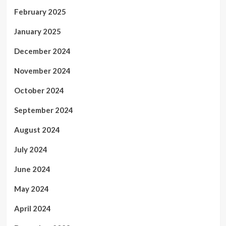
February 2025
January 2025
December 2024
November 2024
October 2024
September 2024
August 2024
July 2024
June 2024
May 2024
April 2024