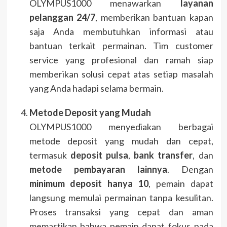
OLYMPUS1000 menawarkan
layanan
pelanggan 24/7
, memberikan bantuan kapan
saja Anda membutuhkan informasi atau
bantuan terkait permainan. Tim customer
service yang profesional dan ramah siap
memberikan solusi cepat atas setiap masalah
yang Anda hadapi selama bermain.
Metode Deposit yang Mudah
OLYMPUS1000 menyediakan berbagai
metode deposit yang mudah dan cepat,
termasuk
deposit pulsa
,
bank transfer
, dan
metode pembayaran lainnya
. Dengan
minimum deposit hanya 10
, pemain dapat
langsung memulai permainan tanpa kesulitan.
Proses transaksi yang cepat dan aman
memastikan bahwa pemain dapat fokus pada