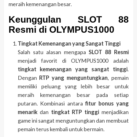
meraih kemenangan besar.
Keunggulan SLOT 88
Resmi di OLYMPUS1000
Tingkat Kemenangan yang Sangat Tinggi
Salah satu alasan mengapa
SLOT 88 Resmi
menjadi favorit di OLYMPUS1000 adalah
tingkat kemenangan yang sangat tinggi
.
Dengan
RTP yang menguntungkan
, pemain
memiliki peluang yang lebih besar untuk
meraih kemenangan besar pada setiap
putaran. Kombinasi antara
fitur bonus yang
menarik
dan
tingkat RTP tinggi
menjadikan
game ini sangat menguntungkan dan membuat
pemain terus kembali untuk bermain.