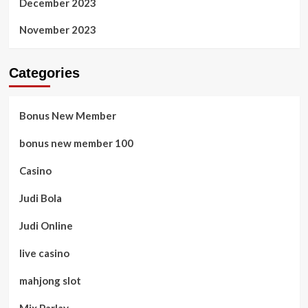
December 2023
November 2023
Categories
Bonus New Member
bonus new member 100
Casino
Judi Bola
Judi Online
live casino
mahjong slot