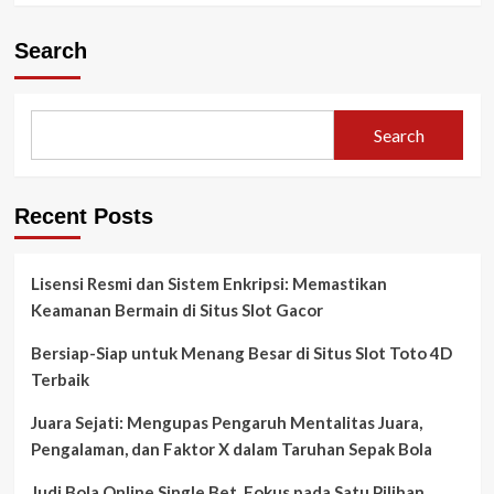
Search
Search
Recent Posts
Lisensi Resmi dan Sistem Enkripsi: Memastikan
Keamanan Bermain di Situs Slot Gacor
Bersiap-Siap untuk Menang Besar di Situs Slot Toto 4D
Terbaik
Juara Sejati: Mengupas Pengaruh Mentalitas Juara,
Pengalaman, dan Faktor X dalam Taruhan Sepak Bola
Judi Bola Online Single Bet, Fokus pada Satu Pilihan