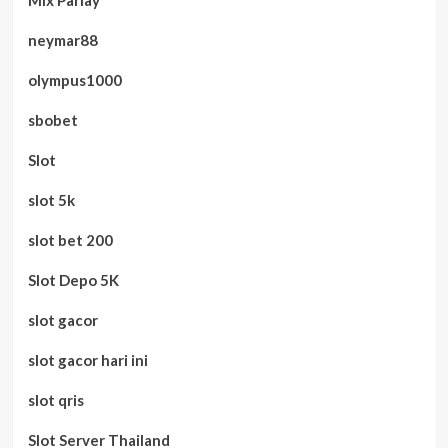
Mix Parlay
neymar88
olympus1000
sbobet
Slot
slot 5k
slot bet 200
Slot Depo 5K
slot gacor
slot gacor hari ini
slot qris
Slot Server Thailand