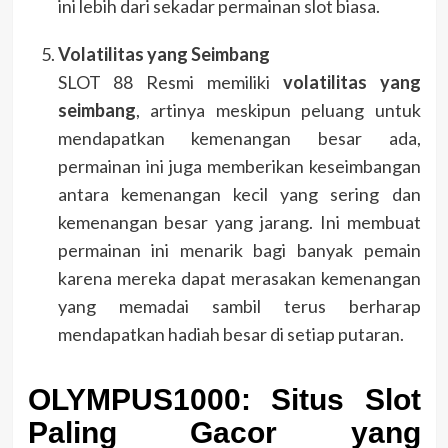
ini lebih dari sekadar permainan slot biasa.
Volatilitas yang Seimbang
SLOT 88 Resmi memiliki
volatilitas yang
seimbang
, artinya meskipun peluang untuk
mendapatkan kemenangan besar ada,
permainan ini juga memberikan keseimbangan
antara kemenangan kecil yang sering dan
kemenangan besar yang jarang. Ini membuat
permainan ini menarik bagi banyak pemain
karena mereka dapat merasakan kemenangan
yang memadai sambil terus berharap
mendapatkan hadiah besar di setiap putaran.
OLYMPUS1000: Situs Slot
Paling Gacor yang