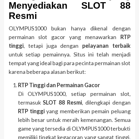
Menyediakan SLOT 88
Resmi
OLYMPUS1000 bukan hanya dikenal dengan
permainan slot gacor yang menawarkan
RTP
tinggi
, tetapi juga dengan
pelayanan terbaik
untuk setiap pemainnya. Situs ini telah menjadi
tempat yang ideal bagi para pecinta permainan slot
karena beberapa alasan berikut:
RTP Tinggi dan Permainan Gacor
Di OLYMPUS1000, setiap permainan slot,
termasuk
SLOT 88 Resmi
, dilengkapi dengan
RTP tinggi
yang memberikan pemain peluang
lebih besar untuk meraih kemenangan. Semua
game yang tersedia di OLYMPUS1000 terbukti
memiliki tingkat kegacoran yang sangat tinggi,