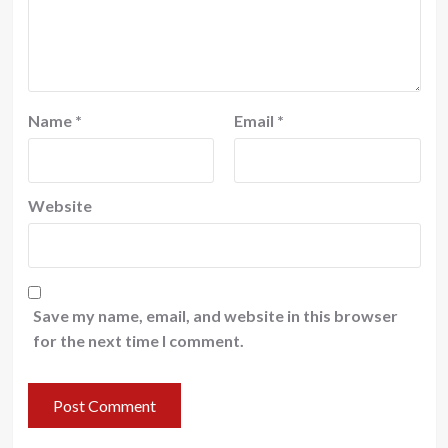
Name
*
Email
*
Website
Save my name, email, and website in this browser
for the next time I comment.