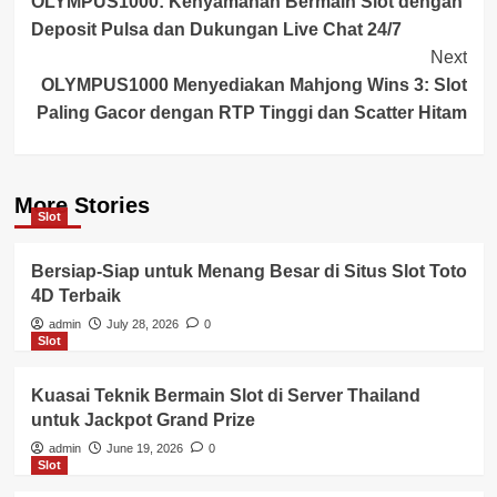
OLYMPUS1000: Kenyamanan Bermain Slot dengan
Navigation
Deposit Pulsa dan Dukungan Live Chat 24/7
Next
OLYMPUS1000 Menyediakan Mahjong Wins 3: Slot
Paling Gacor dengan RTP Tinggi dan Scatter Hitam
More Stories
Slot
Bersiap-Siap untuk Menang Besar di Situs Slot Toto
4D Terbaik
admin
July 28, 2026
0
Slot
Kuasai Teknik Bermain Slot di Server Thailand
untuk Jackpot Grand Prize
admin
June 19, 2026
0
Slot