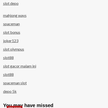
slot depo
mahjong ways
spaceman
slot bonus
joker123
slot olympus
slot88
slot gacor malam ini
slot88
spaceman slot
depo 5k
You may have missed
slot gacor