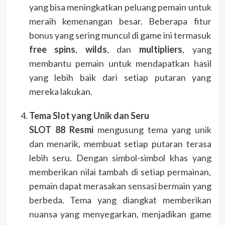
yang bisa meningkatkan peluang pemain untuk
meraih kemenangan besar. Beberapa fitur
bonus yang sering muncul di game ini termasuk
free spins
,
wilds
, dan
multipliers
, yang
membantu pemain untuk mendapatkan hasil
yang lebih baik dari setiap putaran yang
mereka lakukan.
Tema Slot yang Unik dan Seru
SLOT 88 Resmi
mengusung tema yang unik
dan menarik, membuat setiap putaran terasa
lebih seru. Dengan simbol-simbol khas yang
memberikan nilai tambah di setiap permainan,
pemain dapat merasakan sensasi bermain yang
berbeda. Tema yang diangkat memberikan
nuansa yang menyegarkan, menjadikan game