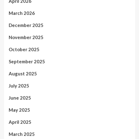
April 2026
March 2026
December 2025
November 2025
October 2025
September 2025
August 2025
July 2025
June 2025
May 2025
April 2025
March 2025