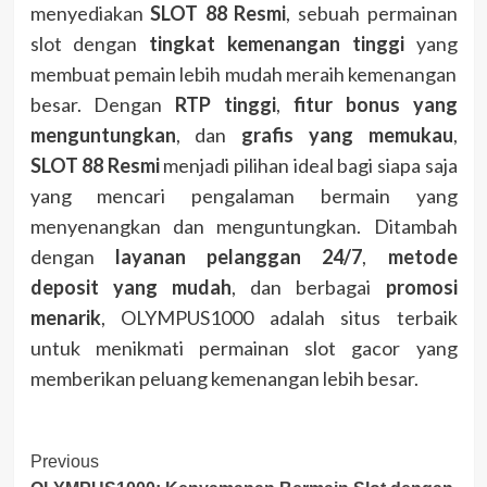
menyediakan
SLOT 88 Resmi
, sebuah permainan
slot dengan
tingkat kemenangan tinggi
yang
membuat pemain lebih mudah meraih kemenangan
besar. Dengan
RTP tinggi
,
fitur bonus yang
menguntungkan
, dan
grafis yang memukau
,
SLOT 88 Resmi
menjadi pilihan ideal bagi siapa saja
yang mencari pengalaman bermain yang
menyenangkan dan menguntungkan. Ditambah
dengan
layanan pelanggan 24/7
,
metode
deposit yang mudah
, dan berbagai
promosi
menarik
, OLYMPUS1000 adalah situs terbaik
untuk menikmati permainan slot gacor yang
memberikan peluang kemenangan lebih besar.
Post
Previous