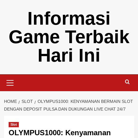
Skip
Informasi
to
content
Game Terbaik
Hari Ini
Primary
Menu
HOME
SLOT
OLYMPUS1000: KENYAMANAN BERMAIN SLOT
DENGAN DEPOSIT PULSA DAN DUKUNGAN LIVE CHAT 24/7
Slot
OLYMPUS1000: Kenyamanan