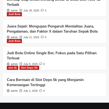
Terbaik
admin
July 28, 2026
0
Judi Bola
Juara Sejati: Mengupas Pengaruh Mentalitas Juara,
Pengalaman, dan Faktor X dalam Taruhan Sepak Bola
admin
July 21, 2026
0
Judi Bola
Judi Bola Online Single Bet, Fokus pada Satu Pilihan
Terkuat
admin
July 8, 2026
0
slot 5k
Slot Depo 5K
Cara Bermain di Slot Depo 5k yang Menjamin
Kemenangan Tertinggi
admin
July 2, 2026
0