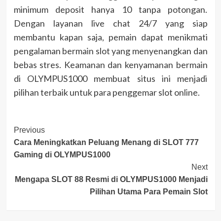
minimum deposit hanya 10 tanpa potongan.
Dengan layanan live chat 24/7 yang siap
membantu kapan saja, pemain dapat menikmati
pengalaman bermain slot yang menyenangkan dan
bebas stres. Keamanan dan kenyamanan bermain
di OLYMPUS1000 membuat situs ini menjadi
pilihan terbaik untuk para penggemar slot online.
Post
Previous
Cara Meningkatkan Peluang Menang di SLOT 777
Navigation
Gaming di OLYMPUS1000
Next
Mengapa SLOT 88 Resmi di OLYMPUS1000 Menjadi
Pilihan Utama Para Pemain Slot