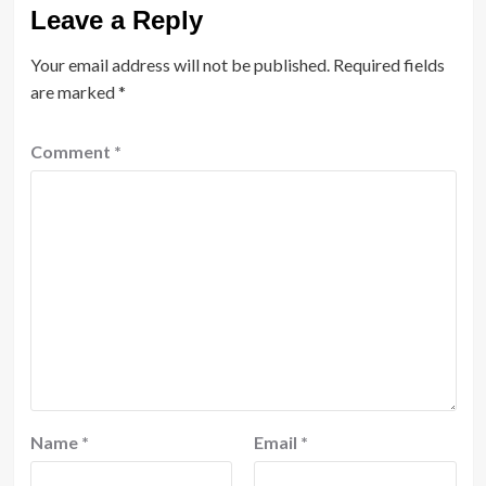
Leave a Reply
Your email address will not be published.
Required fields
are marked
*
Comment
*
Name
*
Email
*