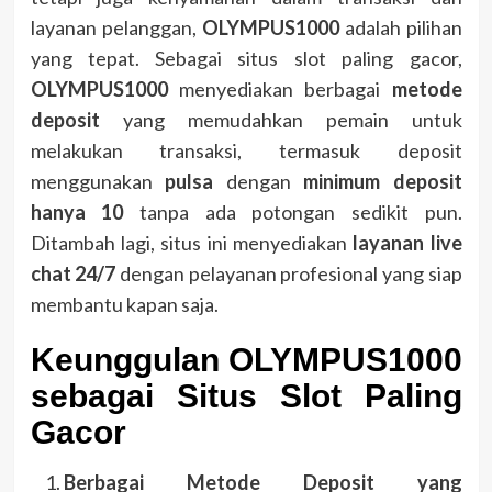
layanan pelanggan,
OLYMPUS1000
adalah pilihan
yang tepat. Sebagai situs slot paling gacor,
OLYMPUS1000
menyediakan berbagai
metode
deposit
yang memudahkan pemain untuk
melakukan transaksi, termasuk deposit
menggunakan
pulsa
dengan
minimum deposit
hanya 10
tanpa ada potongan sedikit pun.
Ditambah lagi, situs ini menyediakan
layanan live
chat 24/7
dengan pelayanan profesional yang siap
membantu kapan saja.
Keunggulan OLYMPUS1000
sebagai Situs Slot Paling
Gacor
Berbagai Metode Deposit yang