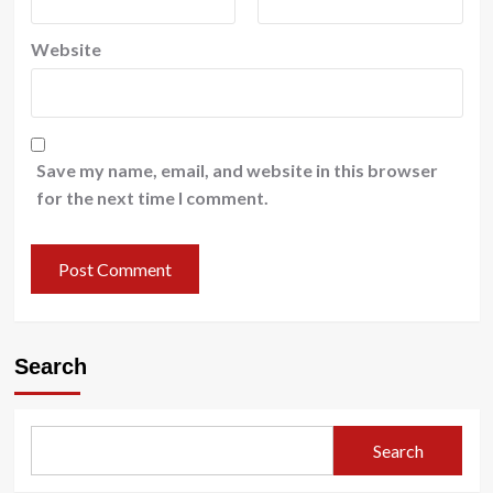
Website
Save my name, email, and website in this browser
for the next time I comment.
Search
Search