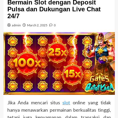
Bermain Slot dengan Deposit
Pulsa dan Dukungan Live Chat
24/7
admin
March 2, 2025
0
Jika Anda mencari situs
slot
online yang tidak
hanya menawarkan permainan berkualitas tinggi,
tetapi juga kenyamanan dalam transaksi dan