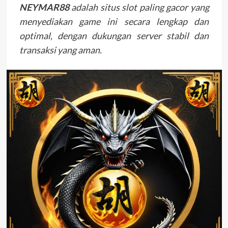
NEYMAR88
adalah situs slot paling gacor yang
menyediakan game ini secara lengkap dan
optimal, dengan dukungan server stabil dan
transaksi yang aman.