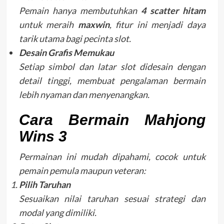
Pemain hanya membutuhkan
4 scatter hitam
untuk meraih
maxwin
, fitur ini menjadi daya
tarik utama bagi pecinta slot.
Desain Grafis Memukau
Setiap simbol dan latar slot didesain dengan
detail tinggi, membuat pengalaman bermain
lebih nyaman dan menyenangkan.
Cara Bermain Mahjong
Wins 3
Permainan ini mudah dipahami, cocok untuk
pemain pemula maupun veteran:
Pilih Taruhan
Sesuaikan nilai taruhan sesuai strategi dan
modal yang dimiliki.