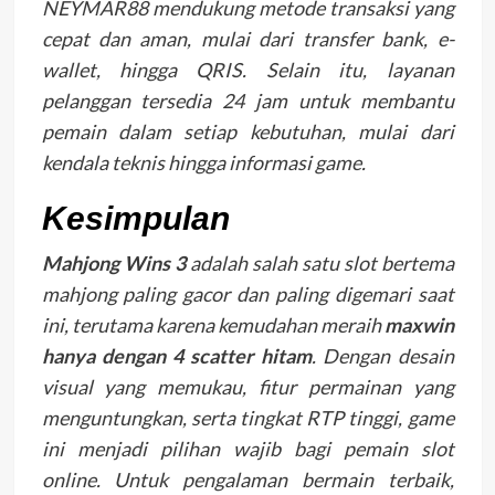
NEYMAR88 mendukung metode transaksi yang
cepat dan aman, mulai dari transfer bank, e-
wallet, hingga QRIS. Selain itu, layanan
pelanggan tersedia 24 jam untuk membantu
pemain dalam setiap kebutuhan, mulai dari
kendala teknis hingga informasi game.
Kesimpulan
Mahjong Wins 3
adalah salah satu slot bertema
mahjong paling gacor dan paling digemari saat
ini, terutama karena kemudahan meraih
maxwin
hanya dengan 4 scatter hitam
. Dengan desain
visual yang memukau, fitur permainan yang
menguntungkan, serta tingkat RTP tinggi, game
ini menjadi pilihan wajib bagi pemain slot
online. Untuk pengalaman bermain terbaik,