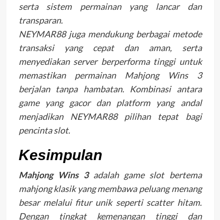
serta sistem permainan yang lancar dan
transparan.
NEYMAR88 juga mendukung berbagai metode
transaksi yang cepat dan aman, serta
menyediakan server berperforma tinggi untuk
memastikan permainan Mahjong Wins 3
berjalan tanpa hambatan. Kombinasi antara
game yang gacor dan platform yang andal
menjadikan NEYMAR88 pilihan tepat bagi
pencinta slot.
Kesimpulan
Mahjong Wins 3
adalah game slot bertema
mahjong klasik yang membawa peluang menang
besar melalui fitur unik seperti scatter hitam.
Dengan tingkat kemenangan tinggi dan