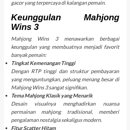
gacor yang terpercaya di kalangan pemain.
Keunggulan Mahjong
Wins 3
Mahjong Wins 3 menawarkan berbagai
keunggulan yang membuatnya menjadi favorit
banyak pemain:
Tingkat Kemenangan Tinggi
Dengan RTP tinggi dan struktur pembayaran
yang menguntungkan, peluang menang besar di
Mahjong Wins 3 sangat signifikan.
Tema Mahjong Klasik yang Menarik
Desain visualnya menghadirkan nuansa
permainan mahjong tradisional, memberi
pengalaman nostalgia sekaligus modern.
Fitur Scatter Hitam