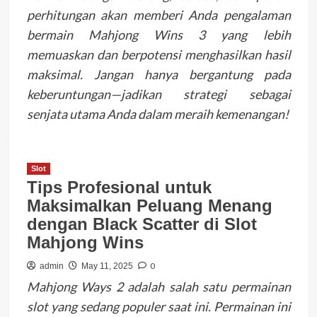
perhitungan akan memberi Anda pengalaman
bermain Mahjong Wins 3 yang lebih
memuaskan dan berpotensi menghasilkan hasil
maksimal. Jangan hanya bergantung pada
keberuntungan—jadikan strategi sebagai
senjata utama Anda dalam meraih kemenangan!
Slot
Tips Profesional untuk
Maksimalkan Peluang Menang
dengan Black Scatter di Slot
Mahjong Wins
0
admin
May 11, 2025
Mahjong Ways 2 adalah salah satu permainan
slot yang sedang populer saat ini. Permainan ini