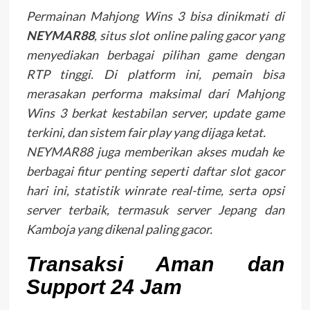
Permainan Mahjong Wins 3 bisa dinikmati di
NEYMAR88
, situs slot online paling gacor yang
menyediakan berbagai pilihan game dengan
RTP tinggi. Di platform ini, pemain bisa
merasakan performa maksimal dari Mahjong
Wins 3 berkat kestabilan server, update game
terkini, dan sistem fair play yang dijaga ketat.
NEYMAR88 juga memberikan akses mudah ke
berbagai fitur penting seperti daftar slot gacor
hari ini, statistik winrate real-time, serta opsi
server terbaik, termasuk server Jepang dan
Kamboja yang dikenal paling gacor.
Transaksi Aman dan
Support 24 Jam