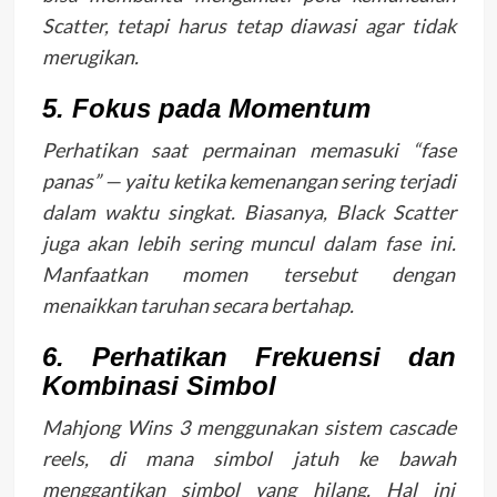
Scatter, tetapi harus tetap diawasi agar tidak
merugikan.
5. Fokus pada Momentum
Perhatikan saat permainan memasuki “fase
panas” — yaitu ketika kemenangan sering terjadi
dalam waktu singkat. Biasanya, Black Scatter
juga akan lebih sering muncul dalam fase ini.
Manfaatkan momen tersebut dengan
menaikkan taruhan secara bertahap.
6. Perhatikan Frekuensi dan
Kombinasi Simbol
Mahjong Wins 3 menggunakan sistem cascade
reels, di mana simbol jatuh ke bawah
menggantikan simbol yang hilang. Hal ini