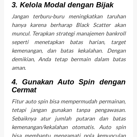
3. Kelola Modal dengan Bijak
Jangan terburu-buru meningkatkan taruhan
hanya karena berharap Black Scatter akan
muncul. Terapkan strategi manajemen bankroll
seperti menetapkan batas harian, target
kemenangan, dan batas kekalahan. Dengan
demikian, Anda tetap bermain dalam batas
aman.
4. Gunakan Auto Spin dengan
Cermat
Fitur auto spin bisa mempermudah permainan,
tetapi jangan gunakan tanpa pengawasan.
Sebaiknya atur jumlah putaran dan batas
kemenangan/kekalahan otomatis. Auto spin
bisa membantu mengamati pola kemunculan