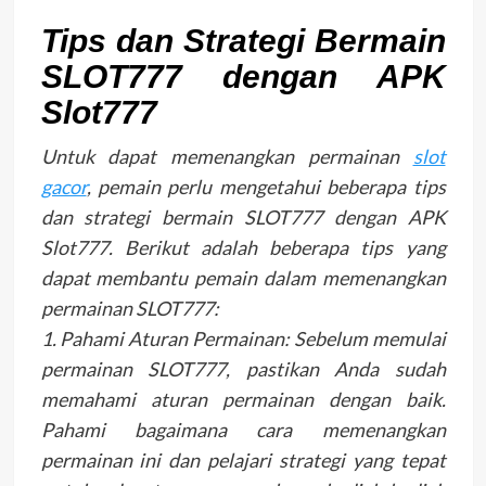
Tips dan Strategi Bermain
SLOT777 dengan APK
Slot777
Untuk dapat memenangkan permainan
slot
gacor
, pemain perlu mengetahui beberapa tips
dan strategi bermain SLOT777 dengan APK
Slot777. Berikut adalah beberapa tips yang
dapat membantu pemain dalam memenangkan
permainan SLOT777:
1. Pahami Aturan Permainan: Sebelum memulai
permainan SLOT777, pastikan Anda sudah
memahami aturan permainan dengan baik.
Pahami bagaimana cara memenangkan
permainan ini dan pelajari strategi yang tepat