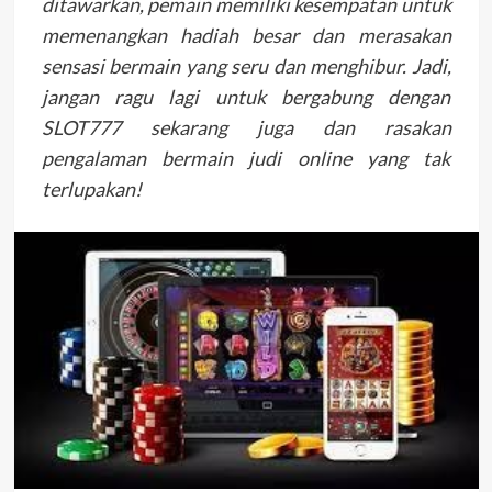
ditawarkan, pemain memiliki kesempatan untuk
memenangkan hadiah besar dan merasakan
sensasi bermain yang seru dan menghibur. Jadi,
jangan ragu lagi untuk bergabung dengan
SLOT777 sekarang juga dan rasakan
pengalaman bermain judi online yang tak
terlupakan!