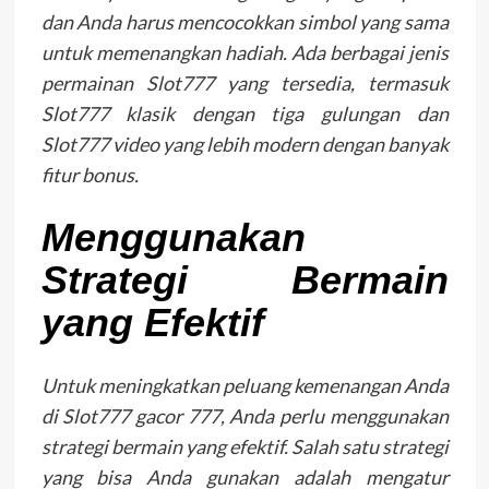
dan Anda harus mencocokkan simbol yang sama
untuk memenangkan hadiah. Ada berbagai jenis
permainan Slot777 yang tersedia, termasuk
Slot777 klasik dengan tiga gulungan dan
Slot777 video yang lebih modern dengan banyak
fitur bonus.
Menggunakan
Strategi Bermain
yang Efektif
Untuk meningkatkan peluang kemenangan Anda
di Slot777 gacor 777, Anda perlu menggunakan
strategi bermain yang efektif. Salah satu strategi
yang bisa Anda gunakan adalah mengatur