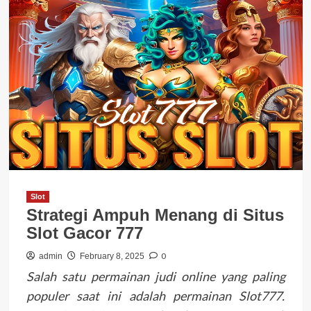
Slot
Strategi Ampuh Menang di Situs
Slot Gacor 777
0
admin
February 8, 2025
Salah satu permainan judi online yang paling
populer saat ini adalah permainan Slot777.