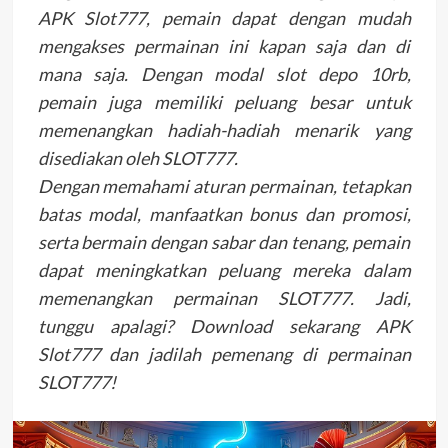
APK Slot777, pemain dapat dengan mudah
mengakses permainan ini kapan saja dan di
mana saja. Dengan modal slot depo 10rb,
pemain juga memiliki peluang besar untuk
memenangkan hadiah-hadiah menarik yang
disediakan oleh SLOT777.
Dengan memahami aturan permainan, tetapkan
batas modal, manfaatkan bonus dan promosi,
serta bermain dengan sabar dan tenang, pemain
dapat meningkatkan peluang mereka dalam
memenangkan permainan SLOT777. Jadi,
tunggu apalagi? Download sekarang APK
Slot777 dan jadilah pemenang di permainan
SLOT777!