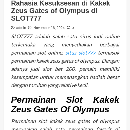
Rahasia Kesuksesan di Kakek
Zeus Gates of Olympus di
SLOT777
0
admin
November 16, 2024
SLOT777 adalah salah satu situs judi online
terkemuka yang menyediakan berbagai
permainan slot online,
situs slot777
termasuk
permainan kakek zeus gates of olympus. Dengan
adanya judi slot bet 200, pemain memiliki
kesempatan untuk memenangkan hadiah besar
dengan taruhan yang relative kecil.
Permainan Slot Kakek
Zeus Gates Of Olympus
Permainan slot kakek zeus gates of olympus
merupakan salah satu permainan favorit di