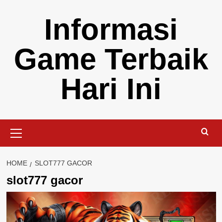
Skip
Informasi
to
content
Game Terbaik
Hari Ini
Primary
Menu
HOME
SLOT777 GACOR
slot777 gacor