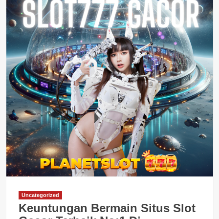
Uncategorized
Keuntungan Bermain Situs Slot