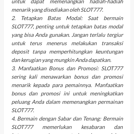
untuk dapat memenangkan hadiah-hadiah
menarik yang disediakan oleh SLOT777.
2. Tetapkan Batas Modal: Saat bermain
SLOT777, penting untuk tetapkan batas modal
yang bisa Anda gunakan. Jangan terlalu tergiur
untuk terus menerus melakukan transaksi
deposit tanpa memperhitungkan keuntungan
dan kerugian yang mungkin Anda dapatkan.
3. Manfaatkan Bonus dan Promosi: SLOT777
sering kali menawarkan bonus dan promosi
menarik kepada para pemainnya. Manfaatkan
bonus dan promosi ini untuk meningkatkan
peluang Anda dalam memenangkan permainan
SLOT777.
4. Bermain dengan Sabar dan Tenang: Bermain
SLOT777 memerlukan kesabaran dan