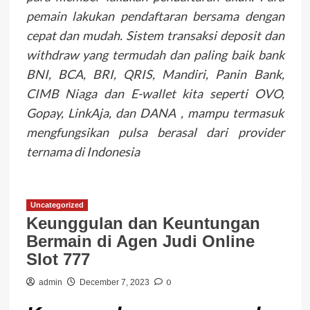
pemain lakukan pendaftaran bersama dengan
cepat dan mudah. Sistem transaksi deposit dan
withdraw yang termudah dan paling baik bank
BNI, BCA, BRI, QRIS, Mandiri, Panin Bank,
CIMB Niaga dan E-wallet kita seperti OVO,
Gopay, LinkAja, dan DANA , mampu termasuk
mengfungsikan pulsa berasal dari provider
ternama di Indonesia
Uncategorized
Keunggulan dan Keuntungan
Bermain di Agen Judi Online
Slot 777
0
admin
December 7, 2023