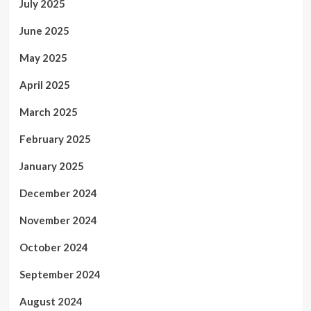
July 2025
June 2025
May 2025
April 2025
March 2025
February 2025
January 2025
December 2024
November 2024
October 2024
September 2024
August 2024