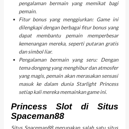
pengalaman bermain yang memikat bagi
pemain.
Fitur bonus yang menggiurkan: Game ini
dilengkapi dengan berbagai fitur bonus yang
dapat membantu pemain memperbesar
kemenangan mereka, seperti putaran gratis
dan simbol liar.
Pengalaman bermain yang seru: Dengan
tema dongeng yang menghibur dan atmosfer
yang magis, pemain akan merasakan sensasi
masuk ke dalam dunia Starlight Princess
setiap kali mereka memainkan game ini.
Princess Slot di Situs
Spaceman88
Situs Spaceman88 merupakan salah satu situs