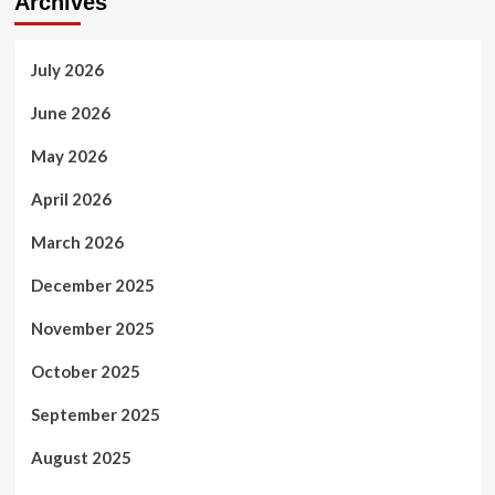
Archives
July 2026
June 2026
May 2026
April 2026
March 2026
December 2025
November 2025
October 2025
September 2025
August 2025