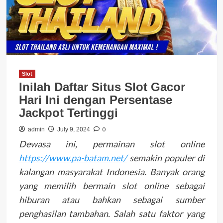
Slot
Inilah Daftar Situs Slot Gacor
Hari Ini dengan Persentase
Jackpot Tertinggi
0
admin
July 9, 2024
Dewasa ini, permainan slot online
https://www.pa-batam.net/
semakin populer di
kalangan masyarakat Indonesia. Banyak orang
yang memilih bermain slot online sebagai
hiburan atau bahkan sebagai sumber
penghasilan tambahan. Salah satu faktor yang