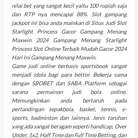
nilai bet yang sangat kecil yaitu 100 rupiah saja
dan RTP nya mencapai 88%. Slot gampang
jackpot ini bisa anda mainkan di Situs Judi Slot
Starlight Princess Gacor Gampang Menang
Maxwin 2024 Gampang Menang Starlight
Princess Slot Online Terbaik Mudah Gacor 2024
Hari Ini Gampang Menang Maxwin.
Game judi online berbasis sportsbook sangat
menjadi idola bagi para bettor. Bekerja sama
dengan SBOBET dan SABA Platform sebagai
sarana permainan judi bola online.
Memungkinkan anda bertaruh pada
pertandingan sepakbola, basket, tennis, e-
sports, badminton dan lainnya. Jenis taruhan
yang ada sangat beragam seperti handicap, Over
Under, 1x2, Half Time dan Full Time Betting, dan