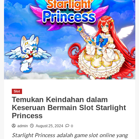
Slot
Temukan Keindahan dalam
Keseruan Bermain Slot Starlight
Princess
0
admin
August 25, 2024
Starlight Princess adalah game slot online yang