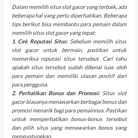
Dalam memilih situs slot gacor yang terbaik, ada
beberapa hal yang perlu diperhatikan. Beberapa
tips berikut bisa membantu para pemain dalam
memilih situs slot gacor yang tepat:
1. Cek Reputasi Situs:
Sebelum memilih situs
slot gacor untuk bermain, pastikan untuk
memeriksa reputasi situs tersebut. Cari tahu
apakah situs tersebut sudah dikenal luas oleh
para pemain dan memiliki ulasan positif dari
para pengguna.
2. Perhatikan Bonus dan Promosi:
Situs slot
gacor biasanya menawarkan berbagai bonus dan
promosi menarik bagi para pemainnya. Pastikan
untuk memperhatikan bonus-bonus tersebut
dan pilih situs yang menawarkan bonus yang
menguntungkan.