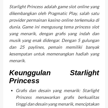
Starlight Princess adalah game slot online yang
dikembangkan oleh Pragmatic Play, salah satu
provider permainan kasino online terkemuka di
dunia. Game ini mengusung tema princess slot
yang menarik, dengan grafis yang indah dan
musik yang enak didengar. Dengan 5 gulungan
dan 25 paylines, pemain memiliki banyak
kesempatan untuk memenangkan hadiah yang
menarik.
Keunggulan Starlight
Princess
Grafis dan desain yang menarik: Starlight
Princess menawarkan grafis berkualitas
tinggi dan desain yang menarik, menciptakan