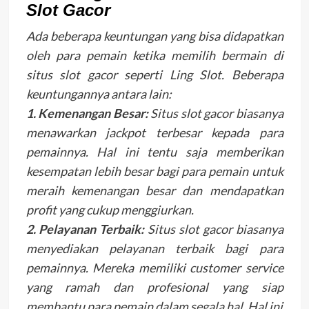
Slot Gacor
Ada beberapa keuntungan yang bisa didapatkan
oleh para pemain ketika memilih bermain di
situs slot gacor seperti Ling Slot. Beberapa
keuntungannya antara lain:
1. Kemenangan Besar:
Situs slot gacor biasanya
menawarkan jackpot terbesar kepada para
pemainnya. Hal ini tentu saja memberikan
kesempatan lebih besar bagi para pemain untuk
meraih kemenangan besar dan mendapatkan
profit yang cukup menggiurkan.
2. Pelayanan Terbaik:
Situs slot gacor biasanya
menyediakan pelayanan terbaik bagi para
pemainnya. Mereka memiliki customer service
yang ramah dan profesional yang siap
membantu para pemain dalam segala hal. Hal ini