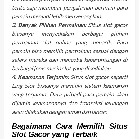
tentu saja membuat pengalaman bermain para
pemain menjadi lebih menyenangkan.
3. Banyak Pilihan Permainan:
Situs slot gacor
biasanya menyediakan berbagai pilihan
permainan slot online yang menarik. Para
pemain bisa memilih permainan sesuai dengan
selera mereka dan mencoba keberuntungan di
berbagai jenis mesin slot yang disediakan.
4. Keamanan Terjamin:
Situs slot gacor seperti
Ling Slot biasanya memiliki sistem keamanan
yang terjamin. Data pribadi para pemain akan
dijamin keamanannya dan transaksi keuangan
akan dilakukan dengan aman dan lancar.
Bagaimana Cara Memilih Situs
Slot Gacor yang Terbaik