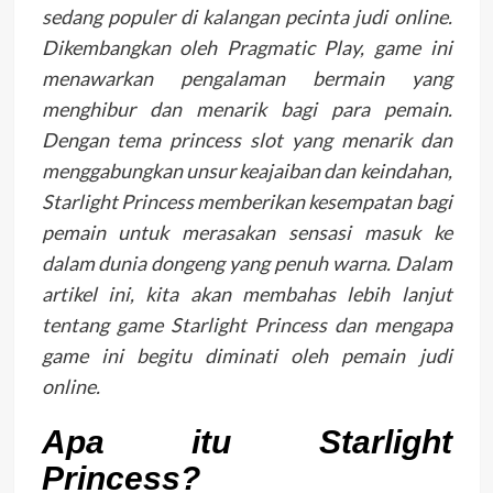
sedang populer di kalangan pecinta judi online.
Dikembangkan oleh Pragmatic Play, game ini
menawarkan pengalaman bermain yang
menghibur dan menarik bagi para pemain.
Dengan tema princess slot yang menarik dan
menggabungkan unsur keajaiban dan keindahan,
Starlight Princess memberikan kesempatan bagi
pemain untuk merasakan sensasi masuk ke
dalam dunia dongeng yang penuh warna. Dalam
artikel ini, kita akan membahas lebih lanjut
tentang game Starlight Princess dan mengapa
game ini begitu diminati oleh pemain judi
online.
Apa itu Starlight
Princess?