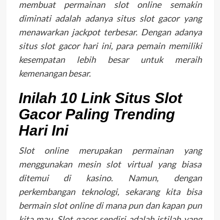
membuat permainan slot online semakin
diminati adalah adanya situs slot gacor yang
menawarkan jackpot terbesar. Dengan adanya
situs slot gacor hari ini, para pemain memiliki
kesempatan lebih besar untuk meraih
kemenangan besar.
Inilah 10 Link Situs Slot
Gacor Paling Trending
Hari Ini
Slot online merupakan permainan yang
menggunakan mesin slot virtual yang biasa
ditemui di kasino. Namun, dengan
perkembangan teknologi, sekarang kita bisa
bermain slot online di mana pun dan kapan pun
kita mau. Slot gacor sendiri adalah istilah yang