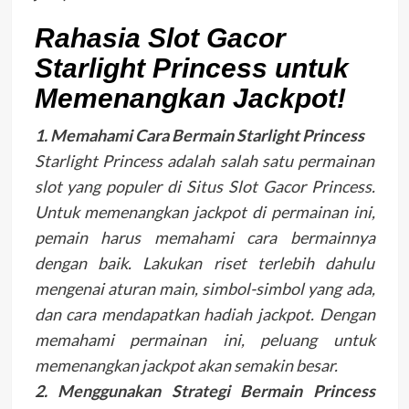
Rahasia Slot Gacor
Starlight Princess untuk
Memenangkan Jackpot!
1. Memahami Cara Bermain Starlight Princess
Starlight Princess adalah salah satu permainan
slot yang populer di Situs Slot Gacor Princess.
Untuk memenangkan jackpot di permainan ini,
pemain harus memahami cara bermainnya
dengan baik. Lakukan riset terlebih dahulu
mengenai aturan main, simbol-simbol yang ada,
dan cara mendapatkan hadiah jackpot. Dengan
memahami permainan ini, peluang untuk
memenangkan jackpot akan semakin besar.
2. Menggunakan Strategi Bermain Princess