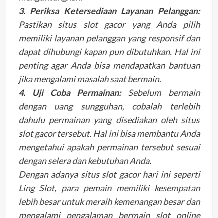
3. Periksa Ketersediaan Layanan Pelanggan:
Pastikan situs slot gacor yang Anda pilih
memiliki layanan pelanggan yang responsif dan
dapat dihubungi kapan pun dibutuhkan. Hal ini
penting agar Anda bisa mendapatkan bantuan
jika mengalami masalah saat bermain.
4. Uji Coba Permainan:
Sebelum bermain
dengan uang sungguhan, cobalah terlebih
dahulu permainan yang disediakan oleh situs
slot gacor tersebut. Hal ini bisa membantu Anda
mengetahui apakah permainan tersebut sesuai
dengan selera dan kebutuhan Anda.
Dengan adanya situs slot gacor hari ini seperti
Ling Slot, para pemain memiliki kesempatan
lebih besar untuk meraih kemenangan besar dan
mengalami pengalaman bermain slot online