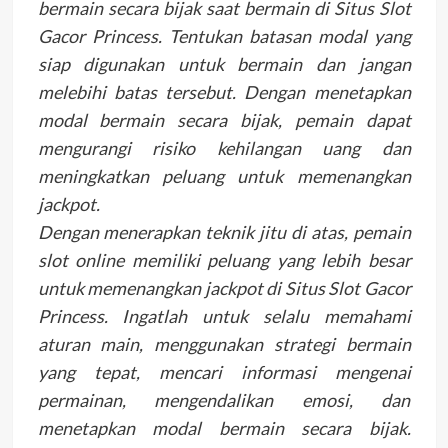
bermain secara bijak saat bermain di Situs Slot
Gacor Princess. Tentukan batasan modal yang
siap digunakan untuk bermain dan jangan
melebihi batas tersebut. Dengan menetapkan
modal bermain secara bijak, pemain dapat
mengurangi risiko kehilangan uang dan
meningkatkan peluang untuk memenangkan
jackpot.
Dengan menerapkan teknik jitu di atas, pemain
slot online memiliki peluang yang lebih besar
untuk memenangkan jackpot di Situs Slot Gacor
Princess. Ingatlah untuk selalu memahami
aturan main, menggunakan strategi bermain
yang tepat, mencari informasi mengenai
permainan, mengendalikan emosi, dan
menetapkan modal bermain secara bijak.