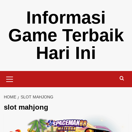
Skip
Informasi
to
content
Game Terbaik
Hari Ini
Primary
Menu
HOME
SLOT MAHJONG
slot mahjong