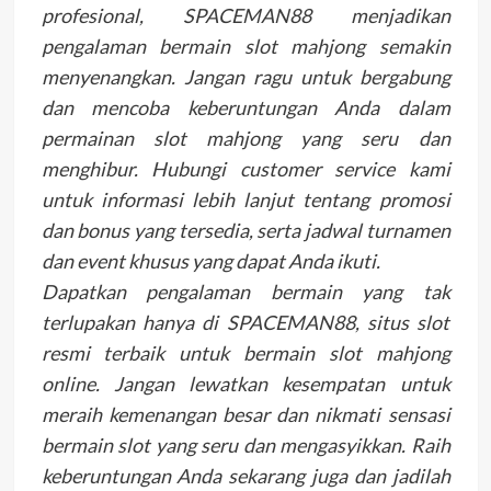
profesional, SPACEMAN88 menjadikan
pengalaman bermain slot mahjong semakin
menyenangkan. Jangan ragu untuk bergabung
dan mencoba keberuntungan Anda dalam
permainan slot mahjong yang seru dan
menghibur. Hubungi customer service kami
untuk informasi lebih lanjut tentang promosi
dan bonus yang tersedia, serta jadwal turnamen
dan event khusus yang dapat Anda ikuti.
Dapatkan pengalaman bermain yang tak
terlupakan hanya di SPACEMAN88, situs slot
resmi terbaik untuk bermain slot mahjong
online. Jangan lewatkan kesempatan untuk
meraih kemenangan besar dan nikmati sensasi
bermain slot yang seru dan mengasyikkan. Raih
keberuntungan Anda sekarang juga dan jadilah