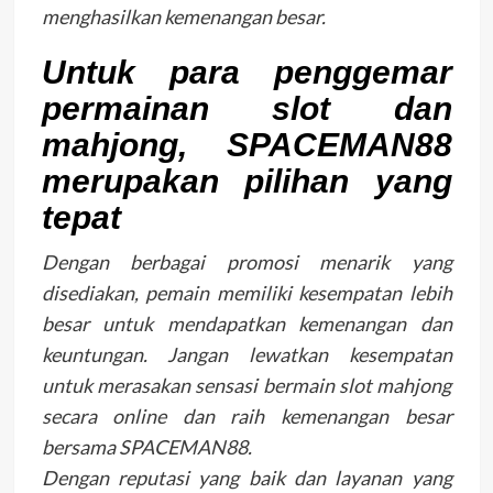
menghasilkan kemenangan besar.
Untuk para penggemar
permainan slot dan
mahjong, SPACEMAN88
merupakan pilihan yang
tepat
Dengan berbagai promosi menarik yang
disediakan, pemain memiliki kesempatan lebih
besar untuk mendapatkan kemenangan dan
keuntungan. Jangan lewatkan kesempatan
untuk merasakan sensasi bermain slot mahjong
secara online dan raih kemenangan besar
bersama SPACEMAN88.
Dengan reputasi yang baik dan layanan yang