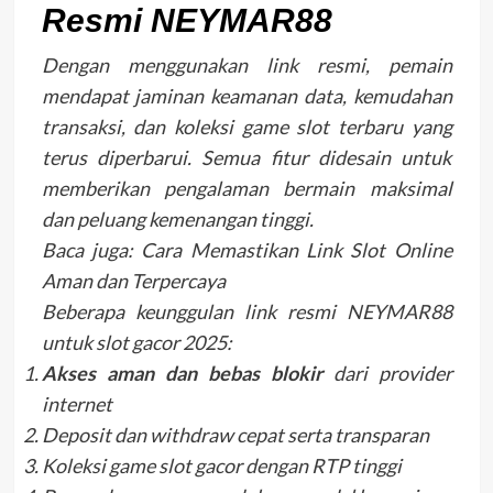
Resmi NEYMAR88
Dengan menggunakan link resmi, pemain
mendapat jaminan keamanan data, kemudahan
transaksi, dan koleksi game slot terbaru yang
terus diperbarui. Semua fitur didesain untuk
memberikan pengalaman bermain maksimal
dan peluang kemenangan tinggi.
Baca juga: Cara Memastikan Link Slot Online
Aman dan Terpercaya
Beberapa keunggulan link resmi NEYMAR88
untuk slot gacor 2025:
Akses aman dan bebas blokir
dari provider
internet
Deposit dan withdraw cepat serta transparan
Koleksi game slot gacor dengan RTP tinggi