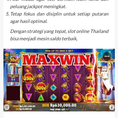
peluang jackpot meningkat.
Tetap fokus dan disiplin untuk setiap putaran
agar hasil optimal.
Dengan strategi yang tepat, slot online Thailand
bisa menjadi mesin saldo terbaik,