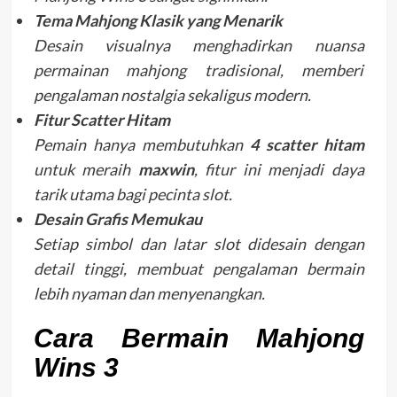
Tema Mahjong Klasik yang Menarik
Desain visualnya menghadirkan nuansa
permainan mahjong tradisional, memberi
pengalaman nostalgia sekaligus modern.
Fitur Scatter Hitam
Pemain hanya membutuhkan
4 scatter hitam
untuk meraih
maxwin
, fitur ini menjadi daya
tarik utama bagi pecinta slot.
Desain Grafis Memukau
Setiap simbol dan latar slot didesain dengan
detail tinggi, membuat pengalaman bermain
lebih nyaman dan menyenangkan.
Cara Bermain Mahjong
Wins 3