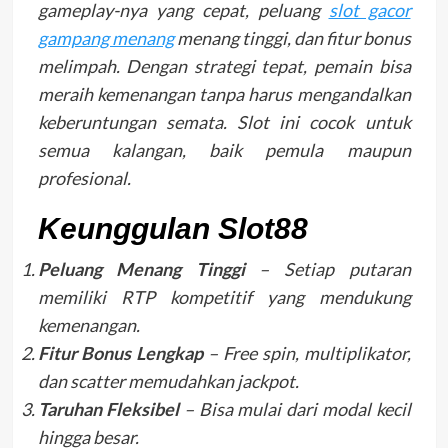
gameplay-nya yang cepat, peluang
slot gacor
gampang menang
menang tinggi, dan fitur bonus
melimpah. Dengan strategi tepat, pemain bisa
meraih kemenangan tanpa harus mengandalkan
keberuntungan semata. Slot ini cocok untuk
semua kalangan, baik pemula maupun
profesional.
Keunggulan Slot88
Peluang Menang Tinggi
– Setiap putaran
memiliki RTP kompetitif yang mendukung
kemenangan.
Fitur Bonus Lengkap
– Free spin, multiplikator,
dan scatter memudahkan jackpot.
Taruhan Fleksibel
– Bisa mulai dari modal kecil
hingga besar.