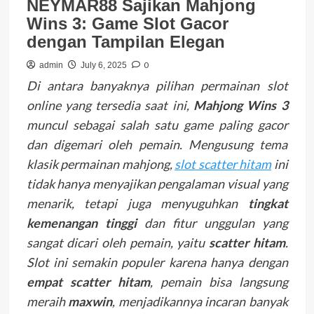
NEYMAR88 Sajikan Mahjong
Wins 3: Game Slot Gacor
dengan Tampilan Elegan
0
admin
July 6, 2025
Di antara banyaknya pilihan permainan slot
online yang tersedia saat ini,
Mahjong Wins 3
muncul sebagai salah satu game paling gacor
dan digemari oleh pemain. Mengusung tema
klasik permainan mahjong,
slot scatter hitam
ini
tidak hanya menyajikan pengalaman visual yang
menarik, tetapi juga menyuguhkan
tingkat
kemenangan tinggi
dan fitur unggulan yang
sangat dicari oleh pemain, yaitu
scatter hitam
.
Slot ini semakin populer karena hanya dengan
empat scatter hitam
, pemain bisa langsung
meraih
maxwin
, menjadikannya incaran banyak